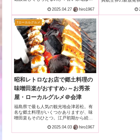
き取ってもらえるか？はたまたその費用
～!!(ﾟДﾟﾉ)
に衝撃を受ける！
2025.04.27
hiro1967
は？皆さんの参考になれば幸いです♪
周ー!!(ﾟДﾟﾉ)
7ローカルグルメ
昭和レトロなお店で郷土料理の
味噌田楽がおすすめ♪～お秀茶
屋・ローカルグルメ＠会津
福島県で最も人気の観光地会津若松。有
名な郷土料理がいくつかありますが、味
噌田楽もそのひとつ。江戸初期から続く
元祖と言われるお秀茶屋をご紹介しま
2025.04.03
hiro1967
す。昭和レトロな店内はタイムスリップ
したかのよう。囲炉裏でじっくり焼いた