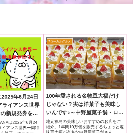
7ローカルグルメ
100年愛される名物豆大福だけ
2025年6月24日
じゃない？実は洋菓子も美味し
アライアンス世界
いんです♪～中野屋菓子舗・ロー
券の新規発券を終
カルグルメ＠福島
スに衝撃を受け
地元福島の美味しいおすすめのお店をご
ANAは2025年6月24
紹介。1年間10万個を販売するちょっと塩
ライアンス世界一周特
？私の世界一周
味豆大福が有名な中野屋菓子舗さん。ケ
券を終了』のニュース