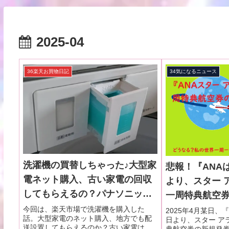
2025-04
36楽天お買物日記
34気になるニュース
洗濯機の買替しちゃった♪大型家
悲報！『ANAは
電ネット購入、古い家電の回収
より、スター 
してもらえるの？パナソニック
一周特典航空
NA-FA10K3レビュー～楽天お買
了』のニュー
今回は、楽天市場で洗濯機を購入した
2025年4月某日、『
話。大型家電のネット購入、地方でも配
日より、スター ア
物日記③
る！どうなる
送設置してもらえるのか？古い家電は引
典航空券の新規発