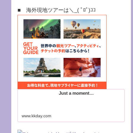
■ 海外現地ツアーは＼_( ﾟﾛﾟ)ｺｺ
Just a moment…
www.kkday.com