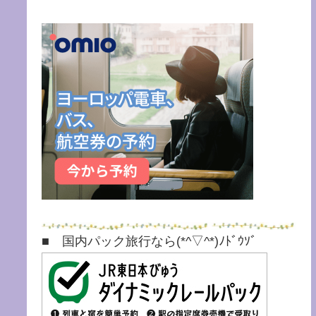
■ 国内パック旅行なら(*^▽^*)ﾉﾄﾞｳｿﾞ