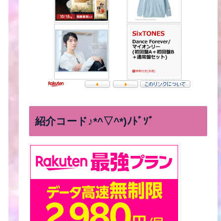
紹介コード♪*^▽^*)ﾉﾄﾞｿﾞ