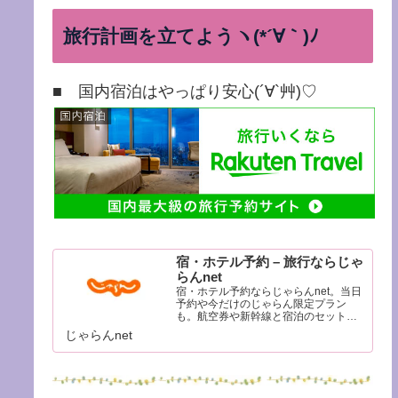
旅行計画を立てようヽ(*´∀｀)ﾉ
■ 国内宿泊はやっぱり安心(´∀`艸)♡
宿・ホテル予約 – 旅行ならじゃ
らんnet
宿・ホテル予約ならじゃらんnet。当日
予約や今だけのじゃらん限定プラン
も。航空券や新幹線と宿泊のセットで
さらにお得に。リッチな温泉旅館から
じゃらんnet
便利なビジネスホテルまで目的に合わ
せて簡単検索。豊富な観光情報と口コ
ミであなたの旅行をサポートします。