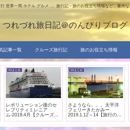
行.世界一周.ホテル.グルメ...。旅行記・旅のお役立ち情報など、案件
つれづれ旅日記＠のんびりブログ
気記事一覧
クルーズ旅行記
旅のお役立ち情報
00まとめ
00まとめ
レボリューション後のセ
さようなら。。。太平洋
レブリティミレニア
フェリーきたかみー
ム-2019.4月【クルーズ船
2019.1.12～14【旅行のま
見学まとめ】
とめ】