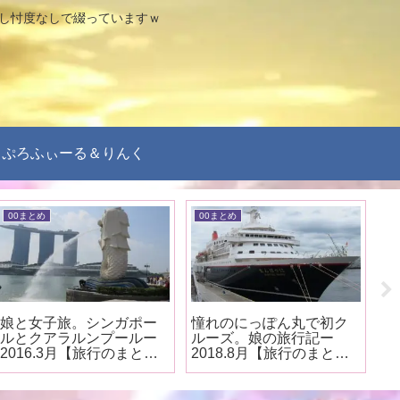
なし忖度なしで綴っていますｗ
ぷろふぃーる＆りんく
00まとめ
00まとめ
0
娘と女子旅。シンガポー
憧れのにっぽん丸で初ク
札
ルとクアラルンプールー
ルーズ。娘の旅行記ー
ひ
2016.3月【旅行のまと
2018.8月【旅行のまと
行
め】
め】