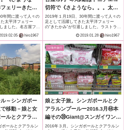
洋フェリーきたか
切符で《さようなら。。。太平
12～14》その⑬
洋フェリーきたかみー2019.1.12
、30年間に渡って人々の
2019年１月19日、30年間に渡って人々の
きた太平洋フェリー
足として活躍してきた太平洋フェリー
～14》その⑨
退しました。名古屋フェ
の”きたかみ”が引退しました。ラストラン
の移動、地下鉄バスを
のちょっと前、きたかみとお別れ旅行に
2019.02.05
hiro1967
2019.01.28
hiro1967
注意点など。
行ってきました。その⑨発電機の不具合
で40分遅れで下船。ドニチエコ切符で名
古屋市内へ移動。
12海外旅行
ール～シンガポー
娘と女子旅。シンガポールとク
道で移動－娘と女
アラルンプールー2016.3月㊹本
ポールとクアラル
編その㊴Giant@スンガイワンプ
6.3月㊽本編その
ラザでショッピングとGoKLバ
ンガポールとクアラルン
2016年３月。シンガポールとクアラルン