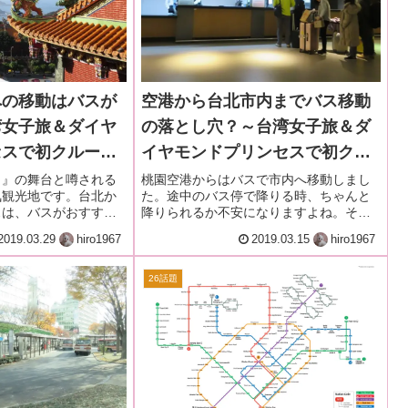
への移動はバスが
空港から台北市内までバス移動
湾女子旅＆ダイヤ
の落とし穴？～台湾女子旅＆ダ
セスで初クルーズ
イヤモンドプリンセスで初クル
本編2-6
ーズー2018.12月・本編1-5
し』の舞台と噂される
桃園空港からはバスで市内へ移動しまし
気観光地です。台北か
た。途中のバス停で降りる時、ちゃんと
スは、バスがおすす
降りられるか不安になりますよね。そん
な時の対処法をご紹介します。
2019.03.29
hiro1967
2019.03.15
hiro1967
26話題