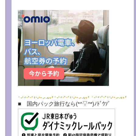
■ 国内パック旅行なら(*^▽^*)ﾉﾄﾞｳｿﾞ