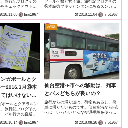
旅。旅行記ブログその
プールへ娘と女子旅。旅行記ブログその
ス
ルをチェックアウトし
㊹本編㊴ブキッビンタンにあるスンガイ
ントラル駅へ。マレー
ワンプラザのスーパーマケットGiantでシ
2018.11.08
hiro1967
2018.11.04
hiro1967
ルまで大移動。
ョッピングとGoKLバスに乗ってチャイナ
タウンに移動。
26話題
シンガポールとク
仙台空港-F市への移動は、列車
2016.3月㉓本
とバスどちらが良いの？
してはいけないシ
旅行からの帰り道は、荷物もあるし、簡
内からジョホール
ンガポールとクアラルン
単に帰りたいものです。仙台空港からF市
旅。旅行記ブログその
動
へは、いったいどんな交通手段を使って
ル・バル行きの直通バ
帰れば良いのでしょう？
ink"バスに乗るため、CW5
2018.10.14
hiro1967
2018.08.28
hiro1967
ドコート付近のバス亭