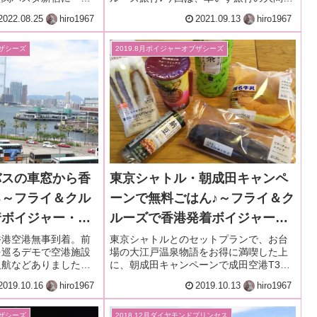
のデパ地下でお弁当を
題、移動についてです。新幹線・東京
2022.08.25
hiro1967
2021.09.13
hiro1967
類豊富で値段もピンキ
駅・大さん橋迄のおすすめ移動方法な
も結構あり。迷ったら
ど。観光周遊バスあかいくつは移動に適
しているのか？
ブザシーズ
2019.8月ボイジャーオブザシーズ
東京シャトル・朝成田キャンペ
バスの車窓から香
ーンで無料ごはん♪～フライ＆ク
る～フライ＆クル
ルーズで香港発着ボイジャー・
着ボイジャー・オ
オブザシーズ乗船記ー2019.8
ー2019.8月・
東京シャトルとのセットプランで、お台
、香港空港無事到着。前
場の大江戸温泉物語をお得に満喫した上
を巡るデモで空港施設
月・本編2-1
に、朝成田キャンペーンで成田空港T3ロ
欠航などありました。
ーソンで使えるクーポン貰っちゃいまし
警察との衝突は衝撃的
2019.10.16
hiro1967
2019.10.13
hiro1967
た。T3フードコートで無料ごはん♪
空港への立入りが制限
実際、香港空港はどうな
ブザシーズ
2018.12月ダイヤモンドプリンセス