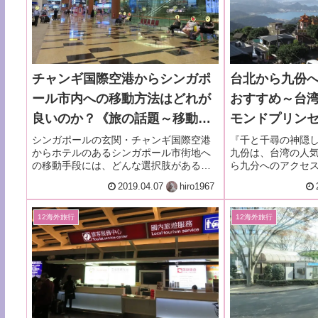
チャンギ国際空港からシンガポ
台北から九份
ール市内への移動方法はどれが
おすすめ～台
良いのか？《旅の話題～移動編
モンドプリン
3》改2025
ー2018.12月・
シンガポールの玄関・チャンギ国際空港
『千と千尋の神隠
からホテルのあるシンガポール市街地へ
九份は、台湾の人
の移動手段には、どんな選択肢があるの
ら九分へのアクセ
か？又、昼と夜、それぞれのおすすめ移
め。
2019.04.07
hiro1967
動方法は何？深夜着なら朝まで空港で待
機するという選択肢も...。
12海外旅行
12海外旅行