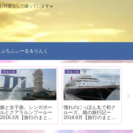
なし忖度なしで綴っていますｗ
ぷろふぃーる＆りんく
00まとめ
00まとめ
0
娘と女子旅。シンガポー
憧れのにっぽん丸で初ク
札
ルとクアラルンプールー
ルーズ。娘の旅行記ー
ひ
2016.3月【旅行のまと
2018.8月【旅行のまと
行
め】
め】