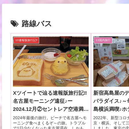
路線バス
10速報版旅行記‼
13国内旅行
Xツイートで辿る速報版旅行記‼
新宿高島屋の
名古屋モーニング遠征♪ー
パラダイス♪～
2024.12月②セントレア空港満喫
島横浜満喫♪ホテ
と名古屋滞在編
月・本編1-1
2024年最後の旅行。ピーチで名古屋へモ
2022年、新型コ
ーニング食べまくるぞ～の旅。トラブル
京・横浜、そして
で1日少なくなった名古屋滞在。しかもモ
しました。東京の