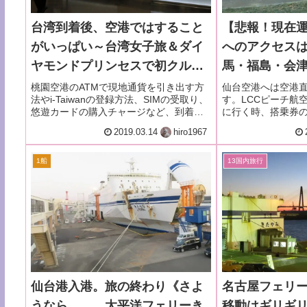
台湾到着後、空港ではすること
【悲報！現在
がいっぱい～台湾女子旅＆ダイ
へのアクセスは
ヤモンドプリンセスで初クルー
馬・福島・会
ズー2018.12月・本編1-4
バスが楽だった
桃園空港のATMで現地通貨を引き出す方
仙台空港へは空港
法やi-Taiwanの登録方法、SIMの受取り、
す。LCCピーチ航
ダイヤモンド
悠遊カードの購入チャージなど、到着
に行く時、搭乗券
ルーズー2018.
後、空港ではすることがいっぱいです。
時注意することは
2019.03.14
hiro1967
1船
13国内旅行
仙台港入港。旅の終わり《さよ
名古屋フェリ
うなら。。。太平洋フェリーき
移動はギリギ