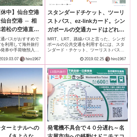
運休中】仙台空港
スタンダードチケット、ツーリ
仙台空港 ⇔ 相
ストパス、ez-linkカード。シン
津若松の空港直通
ガポールの交通カードはどれが
♪～台湾女子旅＆
おすすめなの？～《旅の話題～
直通バスがおすすめで
MRT、LRT、路線バスと言った、シンガ
空を利用して海外旅行
ポールの公共交通を利用するには、スタ
プリンセスで初ク
移動編2》
の発券や手荷物預入の
ンダード・チケット、ツーリストパス、
12月・本編1-1
。
ez-linkカードの3つの便利な交通カードが
2019.03.07
hiro1967
2019.02.25
hiro1967
あります。これらの交通カード、旅行者
にはどれがおすすめなのか？を考察しま
すよ。
13国内旅行
ーターミナルへの
発電機不具合で４０分遅れ～名
リ。《さような
古屋市内への移動はドニチエコ