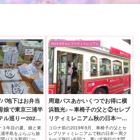
2019.9月セレブリティミレニアム
デパ地下はお弁当
周遊バスあかいくつでお得に横
母娘で東京三浦半
浜観光♪～車椅子の父と②セレブ
ル巡りー2022.8
リティミレニアム秋の日本一周
クルーズー2019.9月・本編1-1
ロナ３年目の夏。娘と東
コロナ前の2019年9月、車椅子の父とセ
三浦半島をぶらぶら旅
レブリティミレニアムで秋の日本一周ク
玄関バスタ新宿に一番
ルーズ旅行♪今回は、車いす旅行の大問