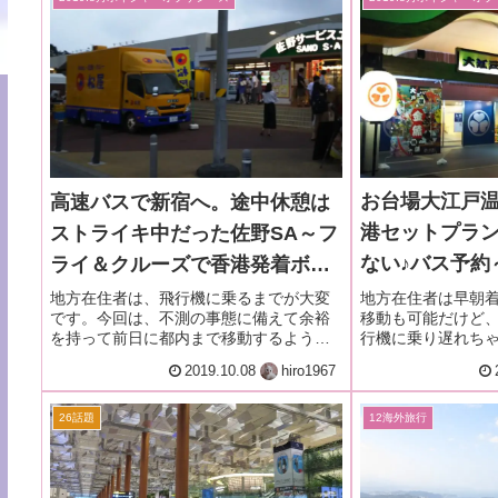
お台場大江戸
高速バスで新宿へ。途中休憩は
港セットプラ
ストライキ中だった佐野SA～フ
ない♪バス予約
ライ＆クルーズで香港発着ボイ
ズで香港発着
ジャー・オブザシーズ乗船記ー
地方在住者は早朝
地方在住者は、飛行機に乗るまでが大変
移動も可能だけど
です。今回は、不測の事態に備えて余裕
ザシーズ乗船記ー
2019.8月・本編1-1
行機に乗り遅れち
を持って前日に都内まで移動するよう高
備編④
費用は勿体ない..
速バスの予約をしています。バスの休憩
2019.10.08
hiro1967
語の成田空港セッ
はストライキで一躍有名になった佐野サ
節約できて快適？
ービスエリア。
約してみました。
26話題
12海外旅行