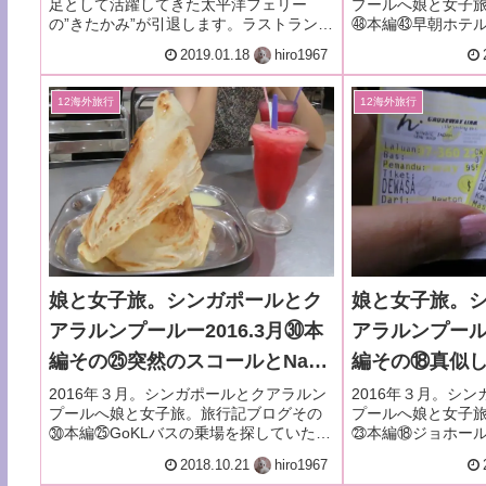
足として活躍してきた太平洋フェリー
プールへ娘と女子
㊸
の”きたかみ”が引退します。ラストランの
㊽本編㊸早朝ホテ
ちょっと前、きたかみとお別れ旅行に行
てタクシーでKLセ
2019.01.18
hiro1967
ってきました。その②仙台駅から仙台港
鉄道でシンガポー
への移動と乗船までの話。
12海外旅行
12海外旅行
娘と女子旅。シンガポールとク
娘と女子旅。
アラルンプールー2016.3月㉚本
アラルンプールー
編その㉕突然のスコールとNasi
編その⑱真似
Kandar Pelitaでロティテッシュ
ンガポール市
2016年３月。シンガポールとクアラルン
2016年３月。シ
プールへ娘と女子旅。旅行記ブログその
プールへ娘と女子
を食べてみる。
バールへの移
㉚本編㉕GoKLバスの乗場を探していたら
㉓本編⑱ジョホー
突然のスコール、歩道橋で雨宿りする。
ス”Causeway L
2018.10.21
hiro1967
Nasi Kandar Pelitaでロティテッシュを食
のニュートンフー