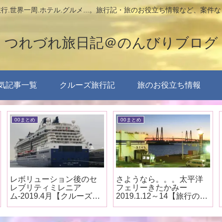
行.世界一周.ホテル.グルメ...。旅行記・旅のお役立ち情報など、案件
つれづれ旅日記＠のんびりブログ
気記事一覧
クルーズ旅行記
旅のお役立ち情報
00まとめ
00まとめ
レボリューション後のセ
さようなら。。。太平洋
レブリティミレニア
フェリーきたかみー
ム-2019.4月【クルーズ船
2019.1.12～14【旅行のま
見学まとめ】
とめ】