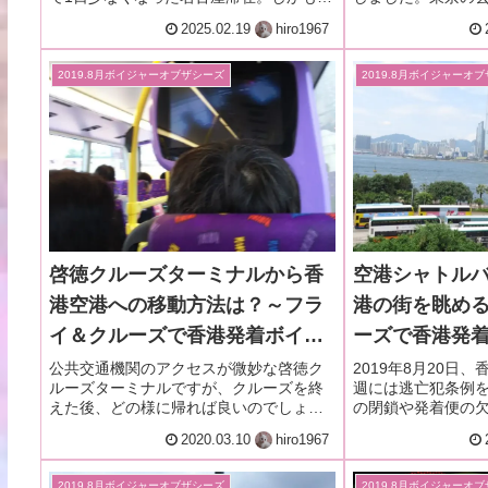
ーニングはしごの予定だった日が潰れ
近い、新宿高島屋
2025.02.19
hiro1967
た！美味しいホテル朝食ブッフェを食べ
物色しました。種
た上にモーニングを食べに街へ編ｗ
リ揃ってお値下げ
ココおススメです♪
2019.8月ボイジャーオブザシーズ
2019.8月ボイジャーオ
啓徳クルーズターミナルから香
空港シャトル
港空港への移動方法は？～フラ
港の街を眺め
イ＆クルーズで香港発着ボイジ
ーズで香港発
ャー・オブザシーズ乗船記ー
ブザシーズ乗船記
公共交通機関のアクセスが微妙な啓徳ク
2019年8月20日
ルーズターミナルですが、クルーズを終
週には逃亡犯条例
2019.8月・本編7-4
本編2-3
えた後、どの様に帰れば良いのでしょ
の閉鎖や発着便の
う？タクシー・地下鉄・路線バスな
その時の様子や、
2020.03.10
hiro1967
ど...。それぞれの移動について検討して
でした。再開から
みました。
されましたが...
の？
2019.8月ボイジャーオブザシーズ
2019.8月ボイジャーオ