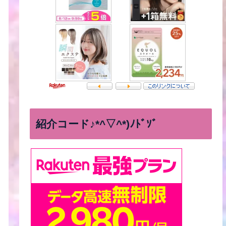
紹介コード♪*^▽^*)ﾉﾄﾞｿﾞ