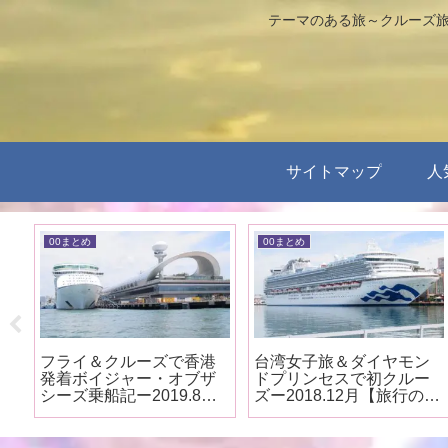
テーマのある旅～クルーズ旅
サイトマップ
人
00まとめ
00まとめ
ザ
フライ＆クルーズで香港
台湾女子旅＆ダイヤモン
ク
発着ボイジャー・オブザ
ドプリンセスで初クルー
の
シーズ乗船記ー2019.8月
ズー2018.12月【旅行のま
【旅行のまとめ】
とめ】