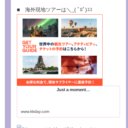
■ 海外現地ツアーは＼_( ﾟﾛﾟ)ｺｺ
Just a moment…
www.kkday.com