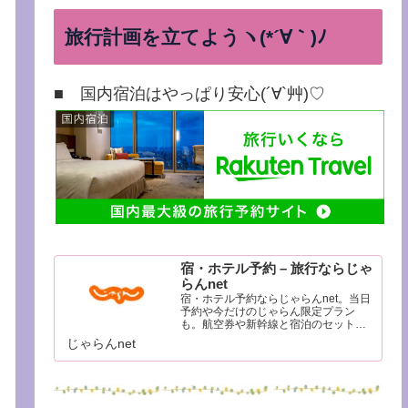
旅行計画を立てようヽ(*´∀｀)ﾉ
■ 国内宿泊はやっぱり安心(´∀`艸)♡
宿・ホテル予約 – 旅行ならじゃ
らんnet
宿・ホテル予約ならじゃらんnet。当日
予約や今だけのじゃらん限定プラン
も。航空券や新幹線と宿泊のセットで
さらにお得に。リッチな温泉旅館から
じゃらんnet
便利なビジネスホテルまで目的に合わ
せて簡単検索。豊富な観光情報と口コ
ミであなたの旅行をサポートします。