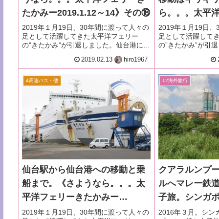
たかみー2019.1.12～14》その⑱
ら。。。太平
みー2019.1.
2019年１月19日、30年間に渡って人々の
2019年１月19日
足として活躍してきた太平洋フェリー
足として活躍して
の”きたかみ”が引退しました。仙台港に入
の”きたかみ”が引
港して、私の２泊３日のきたかみとのお
リーターミナルへ
2019.02.13
hiro1967
わかれ旅行が終わりました。
乗継いで行く時の
4高速バス・他
12海外旅行
仙台駅から仙台港への移動と乗
クアラルンプ
船まで。《さようなら。。。太
ルへマレー鉄
平洋フェリーきたかみー
子旅。シンガ
2019.1.12～14》②
ンプールー201
2019年１月19日、30年間に渡って人々の
2016年３月。シ