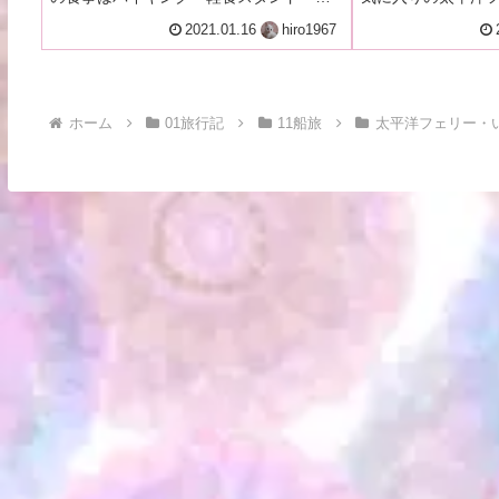
店・自販機・持込と様々選択できます
船♪いつも(初代)
2021.01.16
hiro1967
が、今回は夜朝共に船内レストラン「サ
船のいしかり。車
ントリーニ」でバイキング♪
で1等バリアフリー
ホーム
01旅行記
11船旅
太平洋フェリー・