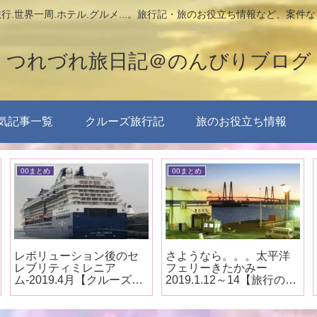
行.世界一周.ホテル.グルメ...。旅行記・旅のお役立ち情報など、案件
つれづれ旅日記＠のんびりブログ
気記事一覧
クルーズ旅行記
旅のお役立ち情報
00まとめ
00まとめ
レボリューション後のセ
さようなら。。。太平洋
レブリティミレニア
フェリーきたかみー
ム-2019.4月【クルーズ船
2019.1.12～14【旅行のま
見学まとめ】
とめ】