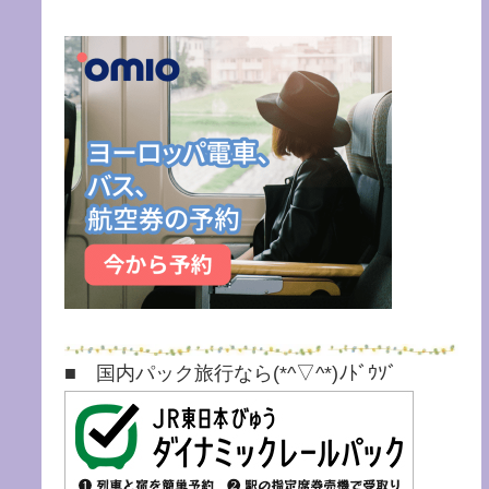
■ 国内パック旅行なら(*^▽^*)ﾉﾄﾞｳｿﾞ