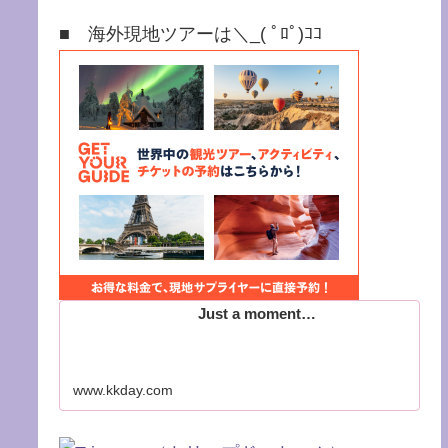
■ 海外現地ツアーは＼_( ﾟﾛﾟ)ｺｺ
Just a moment…
www.kkday.com