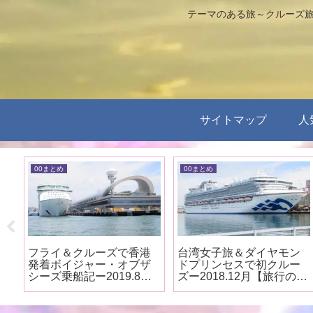
テーマのある旅～クルーズ旅
サイトマップ
人
00まとめ
00まとめ
ザ
フライ＆クルーズで香港
台湾女子旅＆ダイヤモン
ク
発着ボイジャー・オブザ
ドプリンセスで初クルー
の
シーズ乗船記ー2019.8月
ズー2018.12月【旅行のま
【旅行のまとめ】
とめ】