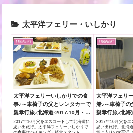
太平洋フェリー・いしかり
13国内旅行
13国内旅行
太平洋フェリーいしかりでの食
太平洋フェリ
事♪～車椅子の父とレンタカーで
船♪～車椅子の
親孝行旅♪北海道-2017.10月・本
親孝行旅♪北海道-
編-18
編-17
2017年10月父をエスコートして北海道に
2017年10月父を
思い出旅行。太平洋フェリーいしかりで
思い出旅行。北海
の食事はバイキング・軽食スタンド・売
気に入りの太平洋