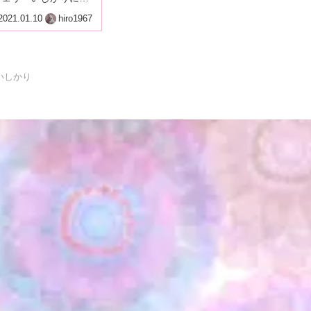
きたかみだった私は初乗
2021.01.10
hiro1967
椅子での利用だったの
洋室にしてみました。
いしかり