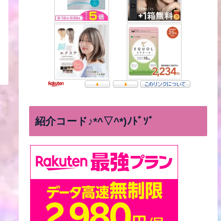
紹介コード♪*^▽^*)ﾉﾄﾞｿﾞ