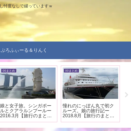
なし忖度なしで綴っていますｗ
ぷろふぃーる＆りんく
00まとめ
00まとめ
0
娘と女子旅。シンガポー
憧れのにっぽん丸で初ク
札
ルとクアラルンプールー
ルーズ。娘の旅行記ー
ひ
2016.3月【旅行のまと
2018.8月【旅行のまと
行
め】
め】