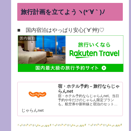
旅行計画を立てようヽ(*´∀｀)ﾉ
■ 国内宿泊はやっぱり安心(´∀`艸)♡
宿・ホテル予約 – 旅行ならじゃ
らんnet
宿・ホテル予約ならじゃらんnet。当日
予約や今だけのじゃらん限定プラン
も。航空券や新幹線と宿泊のセットで
さらにお得に。リッチな温泉旅館から
じゃらんnet
便利なビジネスホテルまで目的に合わ
せて簡単検索。豊富な観光情報と口コ
ミであなたの旅行をサポートします。