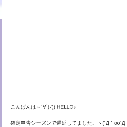
こんばんは～´∀`)ﾉ)) HELLO♪
確定申告シーズンで遅延してました。ヽ(´Д｀oo´Д｀)ﾉ