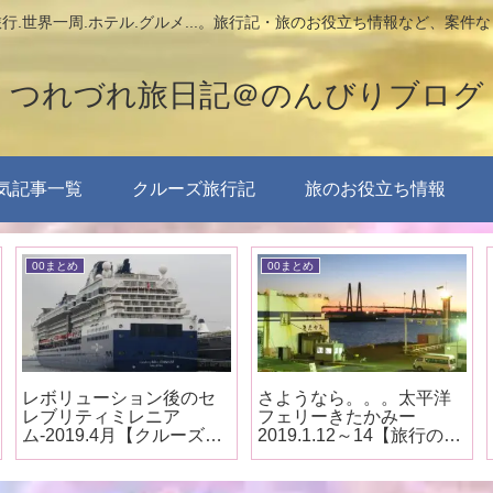
行.世界一周.ホテル.グルメ...。旅行記・旅のお役立ち情報など、案件
つれづれ旅日記＠のんびりブログ
気記事一覧
クルーズ旅行記
旅のお役立ち情報
00まとめ
00まとめ
さようなら。。。太平洋
娘と女子旅。シンガポー
フェリーきたかみー
ルとクアラルンプールー
2019.1.12～14【旅行のま
2016.3月【旅行のまと
とめ】
め】