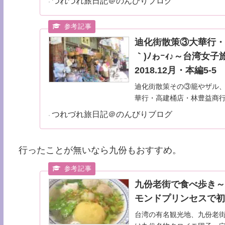
つれづれ旅日記＠のんびりブログ
迪化街散策③大華行・
｀)ﾉゎｰｨ♪～台湾
2018.12月・本編5-5
迪化街散策その③籠やザル
華行・高建桶店・林豊益商
くださいね♪
つれづれ旅日記＠のんびりブログ
行ったことが無いなら九份もおすすめ。
九份老街で食べ歩き
モンドプリンセスで初クル
台湾の有名観光地、九份老