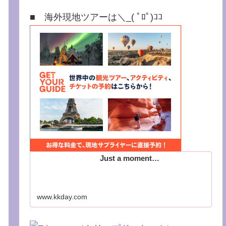
■ 海外現地ツアーは＼_( ﾟﾛﾟ)ｺｺ
Just a moment…
www.kkday.com