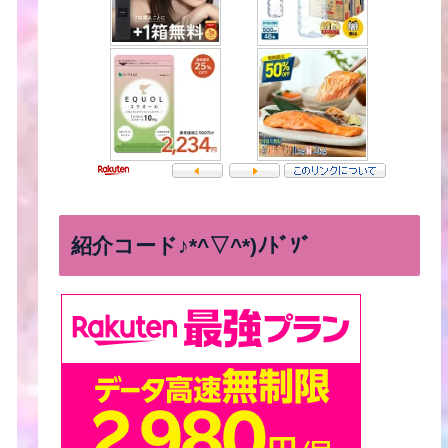
紹介コード♪*^▽^*)ﾉﾄﾞｿﾞ