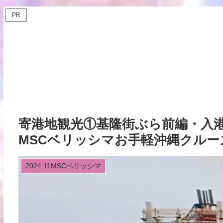
PR
寄港地観光①基隆街ぶら前編・入
MSCベリッシマお手軽沖縄クルーズー2
2024.11MSCベリッシマ