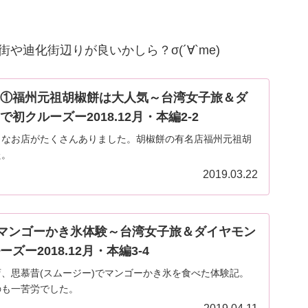
や迪化街辺りが良いかしら？σ(´∀`me)
れ①福州元祖胡椒餅は大人気～台湾女子旅＆ダ
初クルーズー2018.12月・本編2-2
うなお店がたくさんありました。胡椒餅の有名店福州元祖胡
た。
2019.03.22
でマンゴーかき氷体験～台湾女子旅＆ダイヤモン
ー2018.12月・本編3-4
、思慕昔(スムージー)でマンゴーかき氷を食べた体験記。
のも一苦労でした。