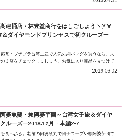
2019.04.11
高建桶店・林豊益商行をはしごしようヽ(*´∀
女子旅＆ダイヤモンドプリンセスで初クルーズー
、蒸篭・プチプラ台湾土産で人気の網バッグを買うなら、大
行の３店をチェックしましょう。お気に入り商品を見つけて
2019.06.02
～阿婆魚羹・賴阿婆芋圓～台湾女子旅＆ダイヤ
ーズー2018.12月・本編2-7
街を食べ歩き。老舗の阿婆魚丸で団子スープや賴阿婆芋圓で