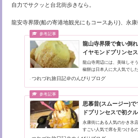
自力でサクッと台北街歩きなら。
龍安寺界隈(船の寄港地観光にもコースあり)、永康街
龍山寺界隈で食い倒
イヤモンドプリンセスで
龍山寺周辺には、美味しそ
椒餅は日本人に大人気でし
つれづれ旅日記＠のんびりブログ
思慕昔(スムージー)
ドプリンセスで初クルーズ
永康街にある人気のかき氷店
すごい人気で席を見つける