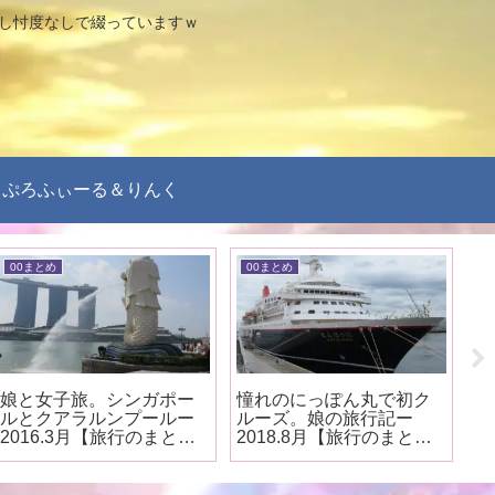
なし忖度なしで綴っていますｗ
ぷろふぃーる＆りんく
00まとめ
00まとめ
0
憧れのにっぽん丸で初ク
札幌ライラック祭りへ。
夢
ルーズ。娘の旅行記ー
ひとり旅―2018.5月【旅
ビ
2018.8月【旅行のまと
行のまとめ】
ー
め】
【