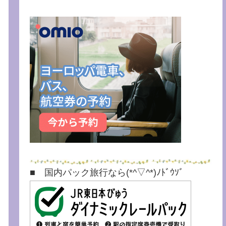
■ 国内パック旅行なら(*^▽^*)ﾉﾄﾞｳｿﾞ