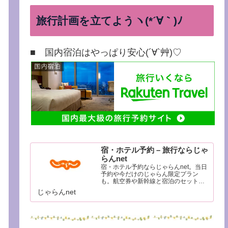
旅行計画を立てようヽ(*´∀｀)ﾉ
■ 国内宿泊はやっぱり安心(´∀`艸)♡
宿・ホテル予約 – 旅行ならじゃ
らんnet
宿・ホテル予約ならじゃらんnet。当日
予約や今だけのじゃらん限定プラン
も。航空券や新幹線と宿泊のセットで
さらにお得に。リッチな温泉旅館から
じゃらんnet
便利なビジネスホテルまで目的に合わ
せて簡単検索。豊富な観光情報と口コ
ミであなたの旅行をサポートします。