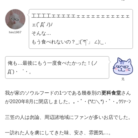
工工工工エエエエエェェェェェェェェェェェ
ェ(ﾟДﾟﾉ)ﾉ
hiro1967
そんな…
もう食べれないの？_:(´ཀ`」 ∠):_ .
俺も…最後にもう一度食べたかった！(ノ
Д`)・゜・。
兄
我が家のソウルフードの1つである幾春別の
更科食堂
さん
が2020年8月に閉店しました。｡・ﾟ・(*/□＼*)・ﾟ・｡ｳﾜｧｰﾝ
三笠の人は勿論、周辺諸地域にファンが多いお店でした。
一訪れた人を虜にしてきた味、安さ、雰囲気…。