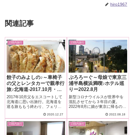
hiro1967
関連記事
13国内旅行
13国内旅行
餃子のみよしの♪～車椅子
ぷろろーぐ～母娘で東京三
の父とレンタカーで親孝行
浦半島横浜満喫♪ホテル巡
旅♪北海道-2017.10月・本
りー2022.8月
編-16
2017年10月父をエスコートして
新型コロナウイルスが世界中を
北海道に思い出旅行。北海道を
混乱させてから３年目の夏。
巡る旅ももう終わり、フェリー
2022年8月に娘が東京に帰るのに
に乗る為苫小牧へ向かっていま
くっついて上京。東京、横浜、
2020.12.27
2022.08.18
した。途中、懐かしい餃子のお
そして三浦半島をぶらぶら旅し
店「みよしの」を見つけて寄り
ました。旅のきっかけはKKday
13国内旅行
13国内旅行
道。
で魅力的なプランを見つけたこ
とでした。