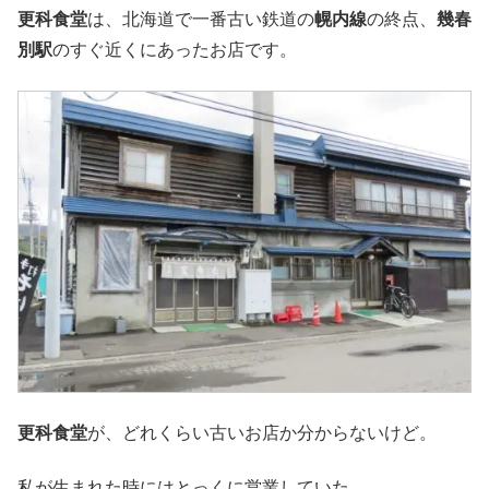
更科食堂
は、北海道で一番古い鉄道の
幌内線
の終点、
幾春
別駅
のすぐ近くにあったお店です。
更科食堂
が、どれくらい古いお店か分からないけど。
私が生まれた時にはとっくに営業していた。