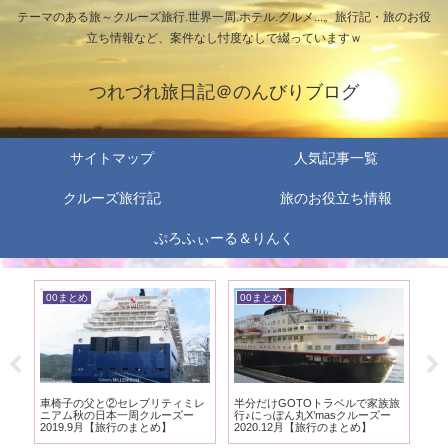
テーマのある旅～クルーズ旅行.世界一周.ホテル.グルメ...。旅行記・旅のお役
立ち情報など、案件なし忖度なしで綴っていますｗ
つれづれ旅日記＠のんびりブログ
サイトマップ
人気記事一覧
クルーズ旅行記
旅のお役立ち情報
ぷろふぃーる＆りんく
00まとめ
00まとめ
0
ホ
車椅子の父と②セレブリティミレ
半分だけGOTOトラベルで家族旅
車
まと
ニアム秋の日本一周クルーズー
行♪にっぽん丸X’masクルーズー
行旅
2019.9月【旅行のまとめ】
2020.12月【旅行のまとめ】
と