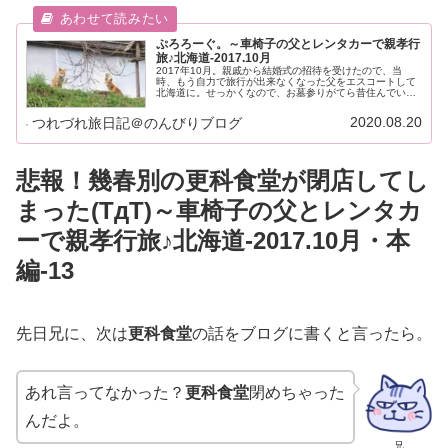
ぷろろーぐ。～車椅子の父とレンタカーで親孝行
旅♪北海道-2017.10月
2017年10月。親戚から結婚式の招待を受けたので、当
時、もう自力で旅行が出来なくなった父をエスコートして
北海道に。せっかくなので、お墓参りがてら昔住んでいた
町などを巡る思い出旅行。普通の旅行者は行かないような
地域をご紹介出来たら良いな♪
2020.08.20
つれづれ旅日記＠のんびりブログ
悲報！幾春別の更科食堂が閉店してし
まった(TдT)～車椅子の父とレンタカ
ーで親孝行旅♪北海道-2017.10月・本
編-13
先日兄に、次は
更科食堂
の話をブログに書くと言ったら。
あれ言ってなかった？
更科食堂
閉めちゃった
んだよ。
兄