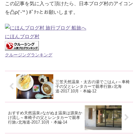
この記事を気に入って頂けたら、日本ブログ村のアイコン
を凸ρ(‘-‘* ) ﾎﾟﾁｯとお願いします。
にほんブログ村
クルージングランキング
三笠天然温泉・太古の湯でごはん♪～車椅
子の父とレンタカーで親孝行旅♪北海
道-2017.10月・本編-12
おすすめ天然温泉♪ながぬま温泉は源泉か
け流し～車椅子の父とレンタカーで親孝
行旅♪北海道-2017.10月・本編-14