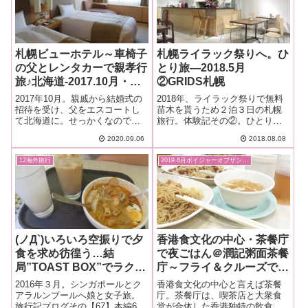
札幌ビューホテル～車椅子
札幌ライラック祭りへ。ひ
の父とレンタカーで親孝行
とり旅―2018.5月
旅♪北海道-2017.10月・本
②GRIDS札幌
編-3
2017年10月。親戚から結婚式の
2018年、ライラック祭りで無料
招待を受け、父をエスコートし
苗木を貰うため２泊３日の札幌
て北海道に。せっかくなので、
旅行。体験記その②。ひとり
昔住んでいた町などを巡る思い
旅。GRIDS札幌の宿泊レポー
2020.09.06
2018.08.08
出旅行。最初の宿は、大通公園
ト。
の端にある札幌ビューホテル。
12海外旅行
2019.8月ボイジャーオブザシーズ
(ノД`)いろいろ空振りで夕
香港食文化の中心・茶餐庁
食を求め彷徨う…結
で夜ごはん＠潤記粥面茶餐
局”TOAST BOX”でラクサ
庁～フライ＆クルーズで香
を食べる－娘と女子旅。シ
港発着ボイジャー・オブザ
2016年３月。シンガポールとク
香港食文化の中心と言えば茶餐
ンガポールとクアラルンプ
シーズ乗船記ー2019.8月・
アラルンプールへ娘と女子旅。
庁。茶餐庁は、喫茶店と大衆食
旅行記ブログその【67】本編62
堂が合体した香港独特の飲食店