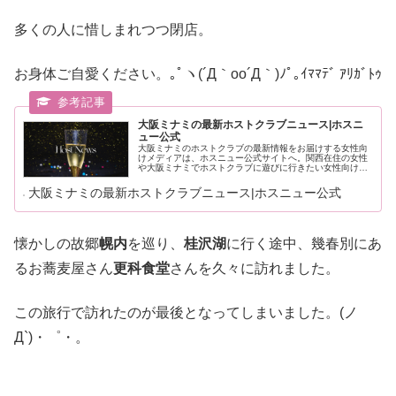
多くの人に惜しまれつつ閉店。
お身体ご自愛ください。｡ﾟヽ(´Д｀oo´Д｀)ﾉﾟ｡ｲﾏﾏﾃﾞ ｱﾘｶﾞﾄｩ
大阪ミナミの最新ホストクラブニュース|ホスニ
ュー公式
大阪ミナミのホストクラブの最新情報をお届けする女性向
けメディアは、ホスニュー公式サイトへ。関西在住の女性
や大阪ミナミでホストクラブに遊びに行きたい女性向けの
最新ホストクラブメディアをチェックしてから大阪ミナミ
に飲みに行こう。
大阪ミナミの最新ホストクラブニュース|ホスニュー公式
懐かしの故郷
幌内
を巡り、
桂沢湖
に行く途中、幾春別にあ
るお蕎麦屋さん
更科食堂
さんを久々に訪れました。
この旅行で訪れたのが最後となってしまいました。(ノ
Д`)・゜・。