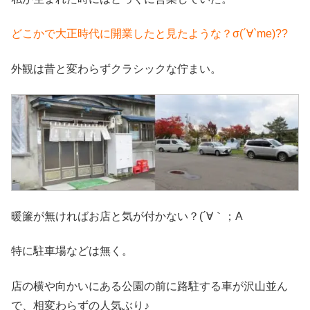
どこかで大正時代に開業したと見たような？σ(´∀`me)??
外観は昔と変わらずクラシックな佇まい。
暖簾が無ければお店と気が付かない？(´∀｀；A
特に駐車場などは無く。
店の横や向かいにある公園の前に路駐する車が沢山並ん
で、相変わらずの人気ぶり♪