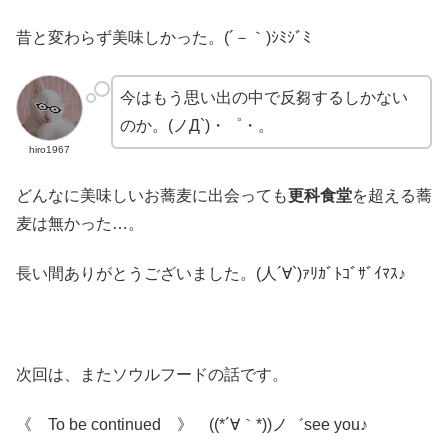
昔と変わらず美味しかった。(´－｀)ｼﾐｼﾞﾐ
今はもう思い出の中で反芻するしかない
のか。(ノД`)・゜・。
hiro1967
どんなに美味しいお蕎麦に出会っても
更科食堂
を超える蕎
麦は無かった…。
長い間ありがとうございました。(人´∀`)ｧﾘｶﾞﾄｺﾞｻﾞｲﾏｽ♪
次回は、またソウルフードの話です。
《 To be continued 》 ((*´∀｀*))ノ゛see you♪