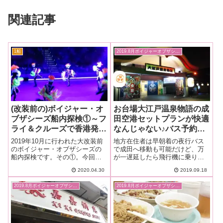
関連記事
1船
2019.8月ボイジャーオブザシーズ
(改装前の)ボイジャー・オ
お台場大江戸温泉物語の成
ブザシーズ船内探検①～フ
田空港セットプランが快適
ライ＆クルーズで香港発着
なんじゃない♪バス予約～
ボイジャー・オブザシーズ
フライ＆クルーズで香港発
2019年10月に行われた大改装前
地方在住者は早朝着の夜行バス
乗船記ー2019.8月・番外編
着ボイジャー・オブザシー
のボイジャー・オブザシーズの
で成田へ移動も可能だけど、万
船内探検です。その①。今回
が一遅延したら飛行機に乗り遅
1
ズ乗船記ー2019.8月・準備
は、デッキ３・４の施設を紹介
れちゃう。成田に前泊する費用
編④
2020.04.30
2019.09.18
します。
は勿体ない...。お台場大江戸温
泉物語の成田空港セットプラン
2019.8月ボイジャーオブザシーズ
2019.8月ボイジャーオブザシーズ
なら宿泊費を節約できて快適？
で、東京シャトルを予約してみ
ました。