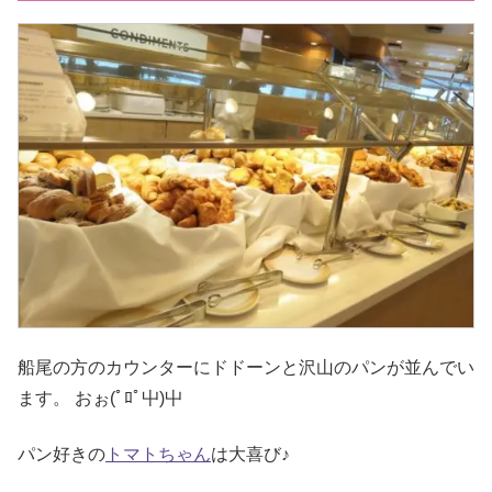
船尾の方のカウンターにドドーンと沢山のパンが並んでい
ます。 おぉ(ﾟﾛﾟ屮)屮
パン好きの
トマトちゃん
は大喜び♪