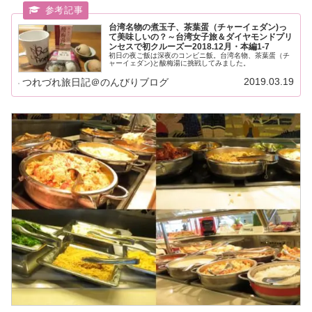
台湾名物の煮玉子、茶葉蛋（チャーイェダン)っ
て美味しいの？～台湾女子旅＆ダイヤモンドプリ
ンセスで初クルーズー2018.12月・本編1-7
初日の夜ご飯は深夜のコンビニ飯。台湾名物、茶葉蛋（チ
ャーイェダン)と酸梅湯に挑戦してみました。
2019.03.19
つれづれ旅日記＠のんびりブログ