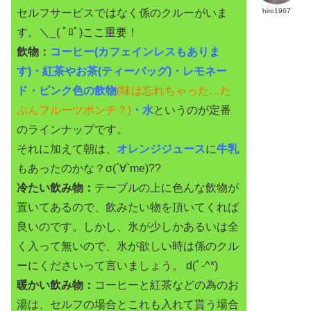
セルフサービスではなく係のクルーがいま
hiro1967
す。＼_( ﾟﾛﾟ)ここ重要！
飲物：
コーヒー(カフェインレスもありま
す)・紅茶やお茶(ティーバッグ)・レモネー
ド・ピンク色の飲物
(味は忘れちゃった…た
ぶんフルーツポンチ？)
・水
というのが定番
のラインナップです。
それに加えて朝は、
オレンジジュース
に
牛乳
もあったのかな？σ(´∀`me)??
冷たい飲み物：
テーブルの上に色んな飲物が
置いてあるので、飲みたい物を頂いてくれば
良いのです。しかし、氷が少しかあるいは全
く入って無いので、氷が欲しい時は係のクル
ーにくださいって言いましょう。 d(ﾟ-^*)
暖かい飲み物：
コーヒーと紅茶などの為のお
湯は、セルフの場合とこれも入れて貰う場合