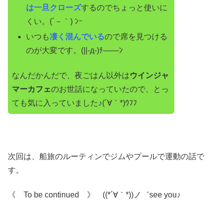
は一旦クローズ
するのでちょっと使いに
くい。(´－｀) ﾝｰ
いつも
凄く混んでいる
ので席を見つける
のが大変です。(||-д-)ﾁ――ﾝ
なんだかんだで、夜ごはん以外は
ウインジャ
マーカフェ
のお世話になっていたので、とっ
ても気に入っていました♪(´∀｀*)ｳﾌﾌ
次回は、船旅のルーティンでジムやプールで運動の話で
す。
《 To be continued 》 ((*´∀｀*))ノ゛see you♪