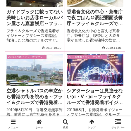
ガイドブックに載ってない
香港食文化の中心・茶餐庁
美味しいお店④ローカルパ
で夜ごはん＠潤記粥面茶餐
ン屋さん嘉嘉餅店～フライ
庁～フライ＆クルーズで香
＆クルーズで香港発着ボイ
港発着ボイジャー・オブザ
フライ＆クルーズで香港発着ボ
香港食文化の中心と言えば茶餐
ジャー・オブザシーズ乗船
シーズ乗船記ー2019.8月・
イジャーオブザシーズ乗船記。
庁。茶餐庁は、喫茶店と大衆食
前泊した北角のホテルのすぐ近
堂が合体した香港独特の飲食店
記ー2019.8月・本編2-8
本編2-9
くには、ローカルが行列すると
で香港人が好む様々な料理を体
2019.10.30
2019.11.01
っても美味しいパン屋さんがあ
験する事ができます。クルーズ
りました。香港名物でもあるエ
前夜の夜ごはんは、ホテル近く
2019.8月ボイジャーオブザシーズ
2019.8月ボイジャーオブザシーズ
ッグタルトとパンデロが人気・
のローカルなお店、潤記粥面茶
ガイドブックに載ってない美味
餐庁に行きました。
しいお店④
空港シャトルバスの車窓か
シアターショーは見逃せな
ら香港の街を眺める～フラ
い(σ・∀・)σ～フライ＆ク
イ＆クルーズで香港発着ボ
ルーズで香港発着ボイジャ
イジャー・オブザシーズ乗
ー・オブザシーズ乗船記ー
2019年8月20日、香港空港無事到
2019年8月、香港発着ボイジャー
船記ー2019.8月・本編2-3
2019.8月・本編3-11
着。前週には逃亡犯条例を巡る
オブザシーズ乗船記。クルーズ
デモで空港施設の閉鎖や発着便
旅行の料金には、移動・宿泊(客
の欠航などありました。その時
室)・食事・娯楽が全て含まれて
2019.10.16
2019.12.02
メニュー
ホーム
検索
トップ
サイドバー
の様子や、警察との衝突は衝撃
いるのでとってもお得♪と言われ