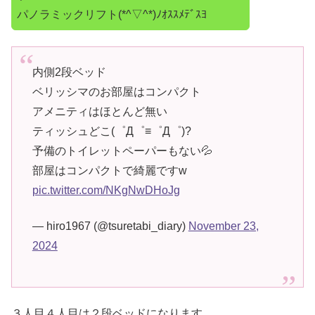
パノラミックリフト(*^▽^*)ﾉｵｽｽﾒﾃﾞｽﾖ
内側2段ベッド
ベリッシマのお部屋はコンパクト
アメニティはほとんど無い
ティッシュどこ(゜Д゜≡゜Д゜)?
予備のトイレットペーパーもない💦
部屋はコンパクトで綺麗ですw
pic.twitter.com/NKgNwDHoJg
— hiro1967 (@tsuretabi_diary)
November 23,
2024
３人目４人目は２段ベッドになります。