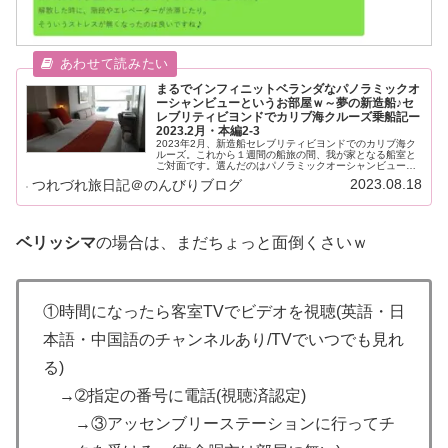
まるでインフィニットベランダなパノラミックオ
ーシャンビューというお部屋ｗ～夢の新造船♪セ
レブリティビヨンドでカリブ海クルーズ乗船記ー
2023.2月・本編2-3
2023年2月、新造船セレブリティビヨンドでのカリブ海ク
ルーズ。これから１週間の船旅の間、我が家となる船室と
ご対面です。選んだのはパノラミックオーシャンビュー、
海が見える窓があるベランダなしのお部屋。さてどんなお
2023.08.18
つれづれ旅日記＠のんびりブログ
部屋かな？
ベリッシマ
の場合は、まだちょっと面倒くさいｗ
①時間になったら客室TVでビデオを視聴(英語・日
本語・中国語のチャンネルあり/TVでいつでも見れ
る)
→➁指定の番号に電話(視聴済認定)
→③アッセンブリーステーションに行ってチ