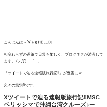
こんばんは～´∀`)ﾉ)) HELLO♪
相変わらずの遅筆で日常も忙しく、ブログネタが渋滞して
ます。 (ノД`)・゜・。
『ツイートで辿る速報版旅行記‼』が定番にｗ
久々の第5弾です。
Xツイートで辿る速報版旅行記‼MSC
ベリッシマで沖縄台湾クルーズ♪ー