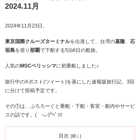
2024.11月
2024年11月23日。
東京国際クルーズターミナル
を出港して、台湾の
基隆
、
石
垣島
を巡り
那覇
で下船する5泊6日の船旅。
人気の
MSCベリッシマ
に初乗船しました♪
旅行中のXポスト(ツイート)を基にした速報版旅行記、3回
に分けて投稿予定です。
その①は、ぷろろーぐと乗船・下船・客室・船内やサービ
スの話です。( ᵕᴗᵕ)⁾⁾ﾍﾟｺﾘ
目次