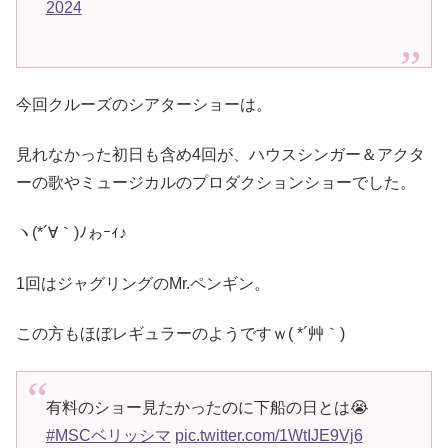
2024
今回クルーズのシアターショーは。
見れなかった初日も含め4回が、ハウスシンガー＆アクタ
ーの歌やミュージカルのプロダクションショーでした。
ヽ(*´∀｀)ﾉゎｰｨ♪
1回はジャグリングのMr.ペンギン。
この方もほぼレギュラーのようですｗ( *´艸｀)
有料のショー見たかったのに下船の日とは😭
#MSCベリッシマ
pic.twitter.com/1WtIJE9Vj6