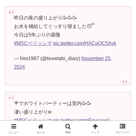
昨日の夜の盛り上がり🥳🥳🥳
お水を補給してぐっすり寝ました😴
今日は5年ぶりの基隆
#MSCベリッシマ
pic.twitter.com/HACoQC5Avk
— hiro1967 (@tsuretabi_diary)
November 25,
2024
☔でホワイトパーティーは室内🥳🥳
凄い盛り上がりw
#MSCベリッシマ
pic.twitter.com/mFnyyaosjL
メニュー
ホーム
検索
トップ
サイドバー
— hiro1967 (@tsuretabi_diary)
November 26,