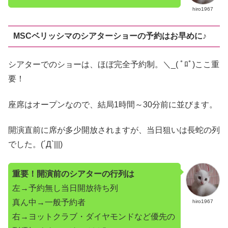
hiro1967
MSCベリッシマのシアターショーの予約はお早めに♪
シアターでのショーは、ほぼ完全予約制。＼_( ﾟﾛﾟ)ここ重
要！
座席はオープンなので、結局1時間～30分前に並びます。
開演直前に席が多少開放されますが、当日狙いは長蛇の列
でした。(´Д`|||)
重要！開演前のシアターの行列は
左→予約無し当日開放待ち列
真ん中→一般予約者
hiro1967
右→ヨットクラブ・ダイヤモンドなど優先の