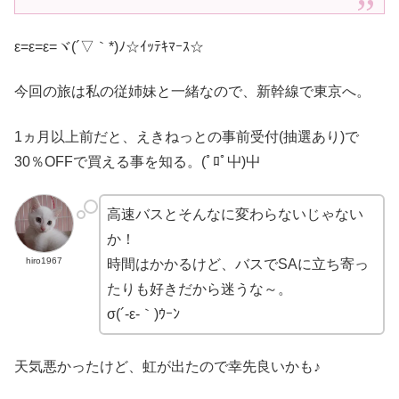
ε=ε=ε=ヾ(´▽｀*)ﾉ☆ｲｯﾃｷﾏｰｽ☆
今回の旅は私の従姉妹と一緒なので、新幹線で東京へ。
1ヵ月以上前だと、えきねっとの事前受付(抽選あり)で
30％OFFで買える事を知る。(ﾟﾛﾟ屮)屮
高速バスとそんなに変わらないじゃない
か！
hiro1967
時間はかかるけど、バスでSAに立ち寄っ
たりも好きだから迷うな～。
σ(´-ε-｀)ｳｰﾝ
天気悪かったけど、虹が出たので幸先良いかも♪