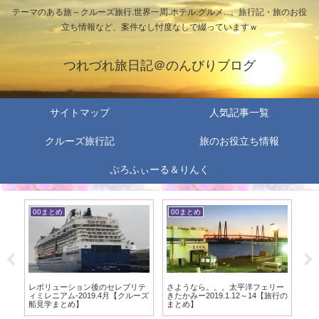
テーマのある旅～クルーズ旅行.世界一周.ホテル.グルメ...。旅行記・旅のお役
立ち情報など、案件なし忖度なしで綴っていますｗ
つれづれ旅日記＠のんびりブログ
サイトマップ
人気記事一覧
クルーズ旅行記
旅のお役立ち情報
ぷろふぃーる＆りんく
00まとめ
00まとめ
0
ン
レボリューション後のセレブリテ
さようなら。。。太平洋フェリー
娘
ィミレニアム-2019.4月【クルーズ
きたかみー2019.1.12～14【旅行の
ラル
船見学まとめ】
まとめ】
ま