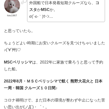
外国船で日本発着短期クルーズなら、
コ
スタ
か
MSC
か。
hiro1967
σ(´-ε-｀)ｳｰﾝ…
と思っていたら。
ちょうどよい時期にお安いクルーズを見つけちゃいました
♪(´∀`艸)♡
MSCベリッシマ
は、2022年に家族で乗ろうと思って予約
した船。
2022年8月・ＭＳＣベリッシマで航く 熊野大花火と 日本
一周・韓国 クルーズ１０日間♪
コロナ禍明けで、まだ日本の環境が整わず中止になった苦
い思い出が(ノД`)・゜・。