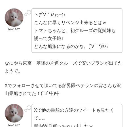
ヽ(*´∀｀)ﾉゎｰｨ♪
こんなに早くリベンジ出来るとはｗ
hiro1967
トマトちゃんと、初クルーズの従姉妹も
誘って女子旅
♪
どんな船旅になるのかな。(´∀｀*)ｳﾌﾌ
なにやら東京ー基隆の片道クルーズで安いプランが出てた
ようで。
Xでフォローさせて頂いてる船界隈ベテランの皆さんも沢
山乗船されてた！(ﾟﾛﾟ屮)屮
Xで他の乗船の方達のツイートも見たく
て…。
hiro1967
船内WiFi買っちゃいました
ｗ