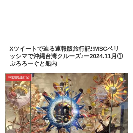
Xツイートで辿る速報版旅行記‼MSCベリ
ッシマで沖縄台湾クルーズ♪ー2024.11月①
ぷろろーぐと船内
10速報版旅行記‼