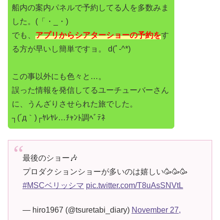
船内の案内パネルで予約してる人を多数みま
した。(「・_・)
でも、
アプリからシアターショーの予約を
す
る方が早いし簡単ですョ。 d(ﾟ-^*)
この事以外にも色々と…。
誤った情報を発信してるユーチューバーさん
に、
うんざりさせられた旅でした。
┐(´д｀)┌ﾔﾚﾔﾚ…ﾁｬﾝﾄ調ﾍﾞﾃﾈ
最後のショー🎶
プロダクションショーが多いのは嬉しい🥳🥳🥳
#MSCベリッシマ
pic.twitter.com/T8uAsSNVtL
— hiro1967 (@tsuretabi_diary)
November 27,