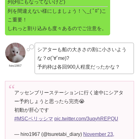
列(列にもなってないけど)
列を間違えない様にしましょう！＼_( ﾟﾛﾟ)こ
こ重要！
しれっと割り込みも度々あるのでご注意を。
シアターも船の大きさの割に小さいよう
な？σ(´∀`me)?
hiro1967
予約枠は各回900人程度だったかな？
アッセンブリーステーションに行く途中にシアタ
ー予約しょうと思ったら完売😭
初動が肝心です
#MSCベリッシマ
pic.twitter.com/3uqyhREPQU
— hiro1967 (@tsuretabi_diary)
November 23,