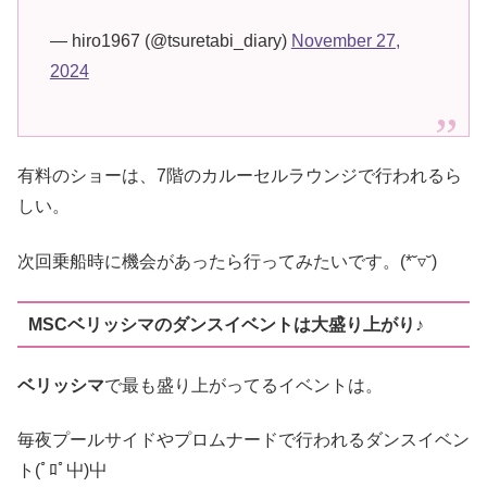
— hiro1967 (@tsuretabi_diary)
November 27,
2024
有料のショーは、7階のカルーセルラウンジで行われるら
しい。
次回乗船時に機会があったら行ってみたいです。(*˘▿˘)
MSCベリッシマのダンスイベントは大盛り上がり♪
ベリッシマ
で最も盛り上がってるイベントは。
毎夜プールサイドやプロムナードで行われるダンスイベン
ト(ﾟﾛﾟ屮)屮