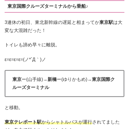
東京国際クルーズターミナルから乗船♪
3連休の初日、東北新幹線の遅延と相まってか
東京駅
は大
変な大混雑だった！
トイレも諦め早々に離脱。
ε=ε=ε=ε=(ノ*´Д｀)ノ
東京
ー(山手線)→
新橋
ー(ゆりかもめ)→
東京国際ク
ルーズターミナル
と移動。
東京テレポート駅
からシャトルバスが運行
されてました