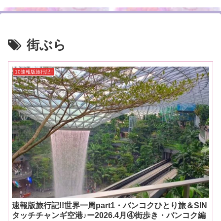
街ぶら
10速報版旅行記‼
速報版旅行記!!世界一周part1・バンコクひとり旅＆SIN
タッチチャンギ空港♪ー2026.4月④街歩き・バンコク編