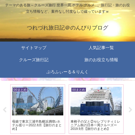
テーマのある旅～クルーズ旅行.世界一周.ホテル.グルメ...。旅行記・旅のお役
立ち情報など、案件なし忖度なしで綴っていますｗ
つれづれ旅日記＠のんびりブログ
サイトマップ
人気記事一覧
クルーズ旅行記
旅のお役立ち情報
ぷろふぃーる＆りんく
00まとめ
00まとめ
0
ン
母娘で東京三浦半島横浜満喫♪ホ
車椅子の父と②セレブリティミレ
半
テル巡りー2022.8月【旅行のまと
ニアム秋の日本一周クルーズー
行♪
め】
2019.9月【旅行のまとめ】
20