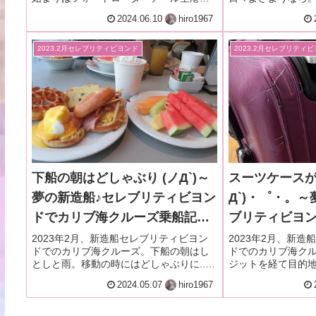
ら。壊されたスーツケースケースを新品
す。円安の海外旅
2024.06.10
hiro1967
と交換してもらったり。プライオリティ
スーパー。ウオル
パスのレストランには行けなかったとい
達です！
う話。
2023.2月セレブリティビヨンド
2023.2月セレブリティ
下船の朝はどしゃぶり (ノД`)～
スーツケースが
夢の新造船♪セレブリティビヨン
Д`)・゜・。
ドでカリブ海クルーズ乗船記ー
ブリティビヨ
2023.2月・本編9-1
ルーズ乗船記ー2
2023年2月、新造船セレブリティビヨン
2023年2月、新
ドでのカリブ海クルーズ。下船の朝はし
ドでのカリブ海ク
1-11
としと雨。移動の時にはどしゃぶりに...
ジットを経て目的
なんてこった！雨の中大きいスーツケー
ール空港までたど
2024.05.07
hiro1967
スケースを持っての移動は地獄でした。
物を受取ると、な
キバキに割れてま