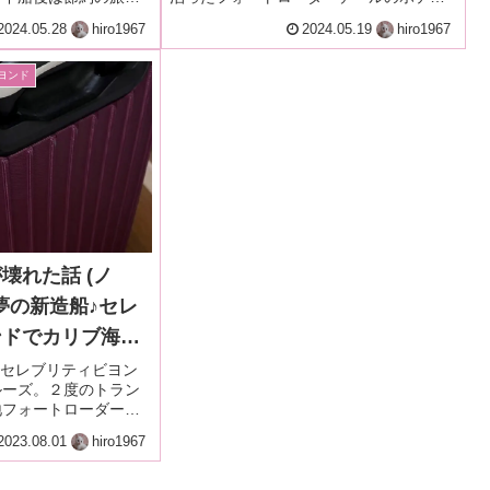
月・本編9-2
行の強い味方は、現地
ル、スリープイン＆スイーツは、近所に
2024.05.28
hiro1967
2024.05.19
hiro1967
マートで夜ごはんの調
ウオルマートがあり、ビーチ行きバス停
にも近く、空港への無料送迎もある便利
なお宿。
ビヨンド
壊れた話 (ノ
～夢の新造船♪セレ
ンドでカリブ海ク
023.2月・本編
造船セレブリティビヨン
ルーズ。２度のトラン
地フォートローダーデ
り着きました。預入荷
2023.08.01
hiro1967
んとスーツケースがバ
す！