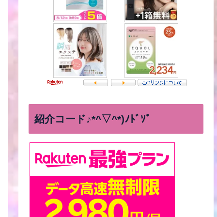
紹介コード♪*^▽^*)ﾉﾄﾞｿﾞ