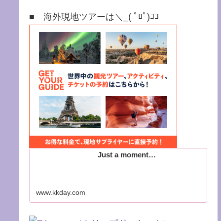
■ 海外現地ツアーは＼_( ﾟﾛﾟ)ｺｺ
Just a moment…
www.kkday.com