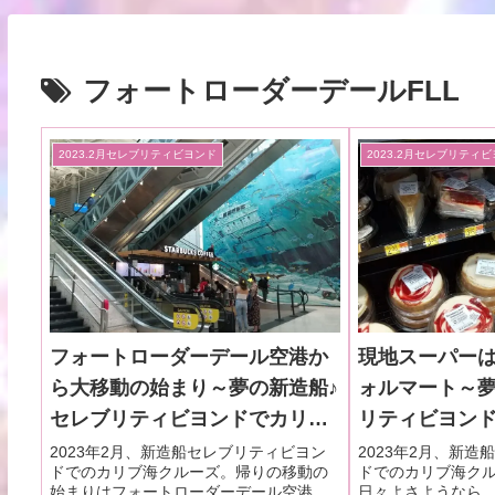
フォートローダーデールFLL
2023.2月セレブリティビヨンド
2023.2月セレブリティ
フォートローダーデール空港か
現地スーパー
ら大移動の始まり～夢の新造船♪
ォルマート～夢
セレブリティビヨンドでカリブ
リティビヨン
海クルーズ乗船記ー2023.2月・
ーズ乗船記ー202
2023年2月、新造船セレブリティビヨン
2023年2月、新
ドでのカリブ海クルーズ。帰りの移動の
ドでのカリブ海ク
本編10-1
始まりはフォートローダーデール空港か
日々よさようなら