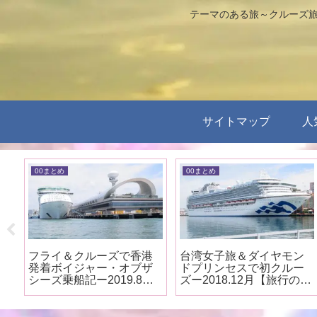
テーマのある旅～クルーズ旅
サイトマップ
人
00まとめ
00まとめ
ザ
フライ＆クルーズで香港
台湾女子旅＆ダイヤモン
ク
発着ボイジャー・オブザ
ドプリンセスで初クルー
の
シーズ乗船記ー2019.8月
ズー2018.12月【旅行のま
【旅行のまとめ】
とめ】