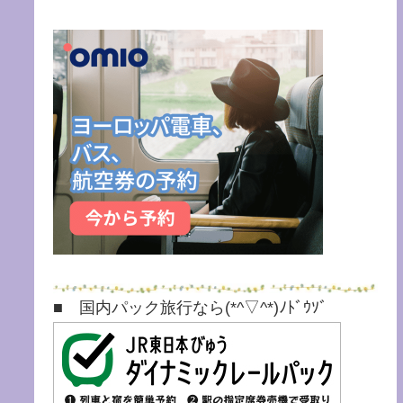
■ 国内パック旅行なら(*^▽^*)ﾉﾄﾞｳｿﾞ