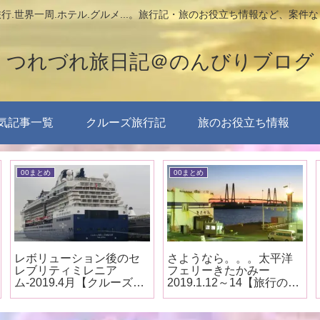
行.世界一周.ホテル.グルメ...。旅行記・旅のお役立ち情報など、案件
つれづれ旅日記＠のんびりブログ
気記事一覧
クルーズ旅行記
旅のお役立ち情報
00まとめ
00まとめ
レボリューション後のセ
さようなら。。。太平洋
レブリティミレニア
フェリーきたかみー
ム-2019.4月【クルーズ船
2019.1.12～14【旅行のま
見学まとめ】
とめ】