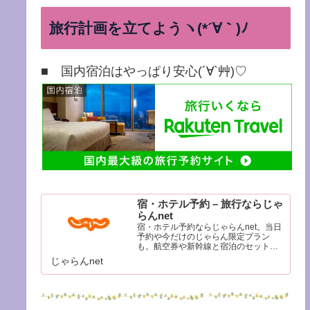
旅行計画を立てようヽ(*´∀｀)ﾉ
■ 国内宿泊はやっぱり安心(´∀`艸)♡
宿・ホテル予約 – 旅行ならじゃ
らんnet
宿・ホテル予約ならじゃらんnet。当日
予約や今だけのじゃらん限定プラン
も。航空券や新幹線と宿泊のセットで
さらにお得に。リッチな温泉旅館から
じゃらんnet
便利なビジネスホテルまで目的に合わ
せて簡単検索。豊富な観光情報と口コ
ミであなたの旅行をサポートします。