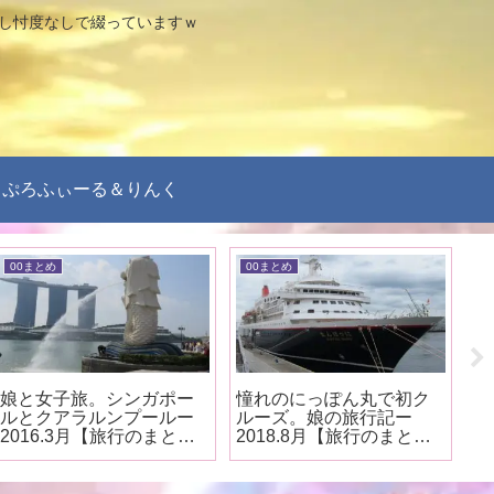
なし忖度なしで綴っていますｗ
ぷろふぃーる＆りんく
00まとめ
00まとめ
0
娘と女子旅。シンガポー
憧れのにっぽん丸で初ク
札
ルとクアラルンプールー
ルーズ。娘の旅行記ー
ひ
2016.3月【旅行のまと
2018.8月【旅行のまと
行
め】
め】