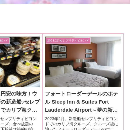
ビヨンド
2023.2月セレブリティビヨンド
は円安の味方！ウ
フォートローダーデールのホテ
の新造船♪セレブ
ル Sleep Inn & Suites Fort
ドでカリブ海クル
Lauderdale Airport～夢の新造
3.2月・本編9-3
船♪セレブリティビヨンドでカリ
造船セレブリティビヨン
2023年2月、新造船セレブリティビヨン
ルーズ。食べ放題の
ドでのカリブ海クルーズ。クルーズ後に
ブ海クルーズ乗船記ー2023.2
。下船後は節約の旅で
泊ったフォートローダーデールのホテ