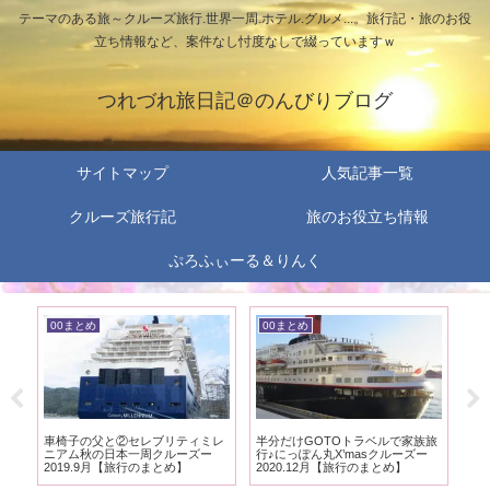
テーマのある旅～クルーズ旅行.世界一周.ホテル.グルメ...。旅行記・旅のお役
立ち情報など、案件なし忖度なしで綴っていますｗ
つれづれ旅日記＠のんびりブログ
サイトマップ
人気記事一覧
クルーズ旅行記
旅のお役立ち情報
ぷろふぃーる＆りんく
00まとめ
00まとめ
0
ホ
車椅子の父と②セレブリティミレ
半分だけGOTOトラベルで家族旅
車
まと
ニアム秋の日本一周クルーズー
行♪にっぽん丸X’masクルーズー
行旅
2019.9月【旅行のまとめ】
2020.12月【旅行のまとめ】
と