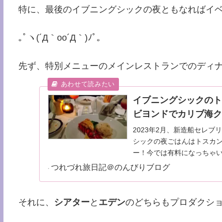
特に、最後のイブニングシックの夜ともなればイ
｡ﾟヽ(´Д｀oo´Д｀)ﾉﾟ｡
先ず、特別メニューのメインレストランでのディ
イブニングシックのト
ビヨンドでカリブ海クル
2023年2月、新造船セレ
シックの夜ごはんはトスカ
ー！今では有料になっちゃい
つれづれ旅日記＠のんびりブログ
それに、
シアター
と
エデン
のどちらもプロダクシ