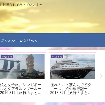
なし忖度なしで綴っていますｗ
ぷろふぃーる＆りんく
00まとめ
00まとめ
0
娘と女子旅。シンガポー
憧れのにっぽん丸で初ク
札
ルとクアラルンプールー
ルーズ。娘の旅行記ー
ひ
2016.3月【旅行のまと
2018.8月【旅行のまと
行
め】
め】