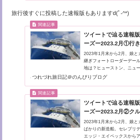
旅行後すぐに投稿した速報版もありますd(ﾟ-^*)
ツイートで辿る速報版
ーズー2023.2月①行
2023年1月末から2月、
継ぎフォートローダーデー
地は？ヒューストン、ニュ
つれづれ旅日記＠のんびりブログ
ツイートで辿る速報
ーズー2023.2月②ク
2023年1月末から2月、娘
ばかりの新造船。セレブリ
エッジ・エイペックスからア