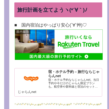
旅行計画を立てようヽ(*´∀｀)ﾉ
■ 国内宿泊はやっぱり安心(´∀`艸)♡
宿・ホテル予約 – 旅行ならじゃ
らんnet
宿・ホテル予約ならじゃらんnet。当日
予約や今だけのじゃらん限定プラン
も。航空券や新幹線と宿泊のセットで
さらにお得に。リッチな温泉旅館から
じゃらんnet
便利なビジネスホテルまで目的に合わ
せて簡単検索。豊富な観光情報と口コ
ミであなたの旅行をサポートします。