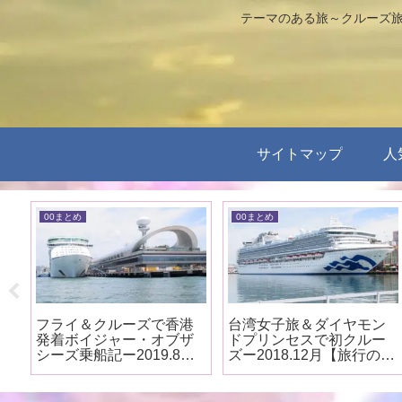
テーマのある旅～クルーズ旅
サイトマップ
人
00まとめ
00まとめ
ザ
フライ＆クルーズで香港
台湾女子旅＆ダイヤモン
ク
発着ボイジャー・オブザ
ドプリンセスで初クルー
の
シーズ乗船記ー2019.8月
ズー2018.12月【旅行のま
【旅行のまとめ】
とめ】