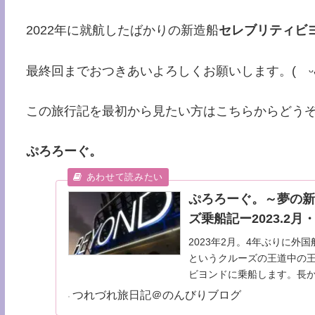
2022年に就航したばかりの新造船
セレブリティビ
最終回までおつきあいよろしくお願いします。( ᵕᴗᵕ)⁾
この旅行記を最初から見たい方はこちらからどう
ぷろろーぐ。
ぷろろーぐ。～夢の新
ズ乗船記ー2023.2月
2023年2月。4年ぶりに
というクルーズの王道中の王
ビヨンドに乗船します。長
つれづれ旅日記＠のんびりブログ