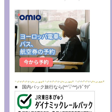
■ 国内パック旅行なら(*^▽^*)ﾉﾄﾞｳｿﾞ