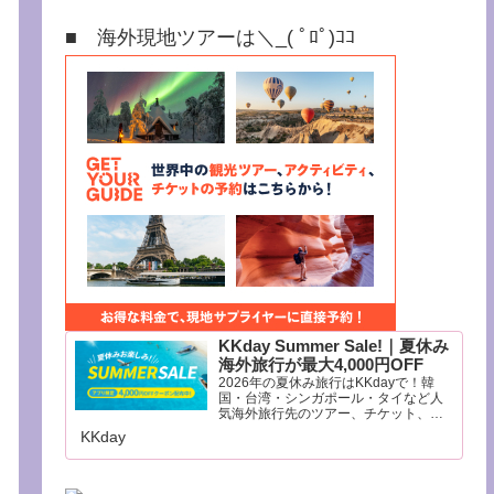
■ 海外現地ツアーは＼_( ﾟﾛﾟ)ｺｺ
KKday Summer Sale!｜夏休み
海外旅行が最大4,000円OFF
2026年の夏休み旅行はKKdayで！韓
国・台湾・シンガポール・タイなど人
気海外旅行先のツアー、チケット、交
通パス、テーマパークをお得に予約。
KKday
家族旅行や友達との旅行におすすめの
夏限定プランをご紹介します。