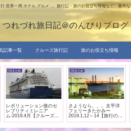
行.世界一周.ホテル.グルメ...。旅行記・旅のお役立ち情報など、案件
つれづれ旅日記＠のんびりブログ
気記事一覧
クルーズ旅行記
旅のお役立ち情報
00まとめ
00まとめ
レボリューション後のセ
さようなら。。。太平洋
レブリティミレニア
フェリーきたかみー
ム-2019.4月【クルーズ船
2019.1.12～14【旅行のま
見学まとめ】
とめ】