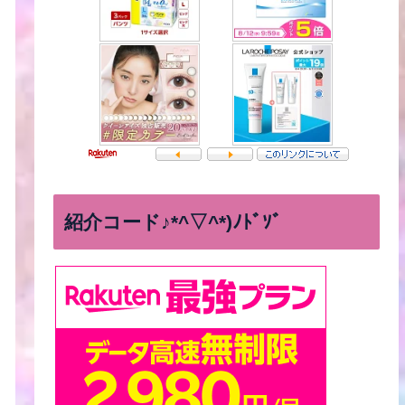
紹介コード♪*^▽^*)ﾉﾄﾞｿﾞ