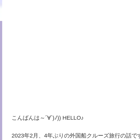
こんばんは～´∀`)ﾉ)) HELLO♪
2023年2月、4年ぶりの外国船クルーズ旅行の話で