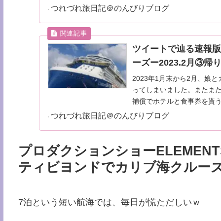
つれづれ旅日記＠のんびりブログ
ツイートで辿る速報
ーズー2023.2月③帰
2023年1月末から2月、
ってしまいました。またま
補償でホテルと食事券を貰う
つれづれ旅日記＠のんびりブログ
プロダクションショー
ELEMENT
ティビヨンドでカリブ海クルーズ乗船
7泊という短い航海では、毎日が慌ただしいｗ