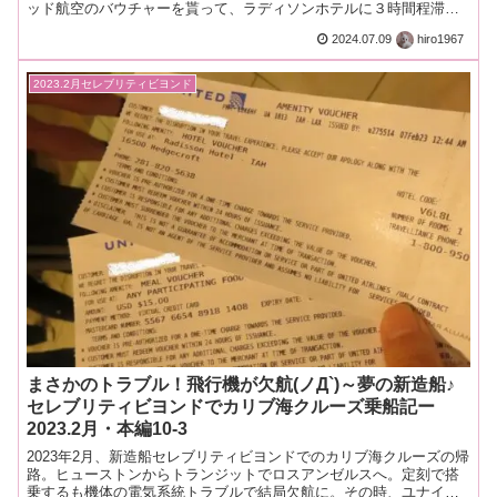
ッド航空のバウチャーを貰って、ラディソンホテルに３時間程滞在
しました。プレミアムホテルらしいけど、クチコミが散々だぞｗ
2024.07.09
hiro1967
2023.2月セレブリティビヨンド
まさかのトラブル！飛行機が欠航(ノД`)～夢の新造船♪
セレブリティビヨンドでカリブ海クルーズ乗船記ー
2023.2月・本編10-3
2023年2月、新造船セレブリティビヨンドでのカリブ海クルーズの帰
路。ヒューストンからトランジットでロスアンゼルスへ。定刻で搭
乗するも機体の電気系統トラブルで結局欠航に。その時、ユナイテ