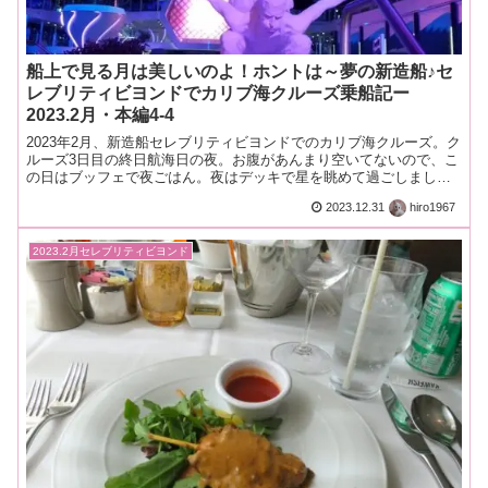
船上で見る月は美しいのよ！ホントは～夢の新造船♪セ
レブリティビヨンドでカリブ海クルーズ乗船記ー
2023.2月・本編4-4
2023年2月、新造船セレブリティビヨンドでのカリブ海クルーズ。ク
ルーズ3日目の終日航海日の夜。お腹があんまり空いてないので、こ
の日はブッフェで夜ごはん。夜はデッキで星を眺めて過ごしまし
た。夜空は凄く綺麗で見飽きませんョ！ホントは
2023.12.31
hiro1967
2023.2月セレブリティビヨンド