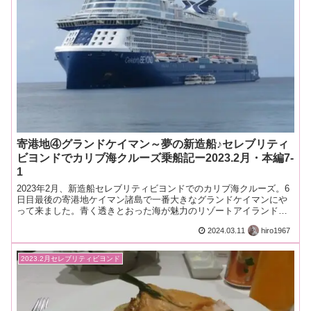
寄港地④グランドケイマン～夢の新造船♪セレブリティ
ビヨンドでカリブ海クルーズ乗船記ー2023.2月・本編7-
1
2023年2月、新造船セレブリティビヨンドでのカリブ海クルーズ。6
日目最後の寄港地ケイマン諸島で一番大きなグランドケイマンにや
って来ました。青く透きとおった海が魅力のリゾートアイランドは
イギリスの海外領土です。
2024.03.11
hiro1967
2023.2月セレブリティビヨンド