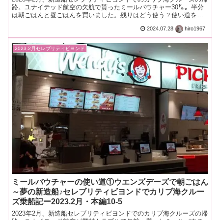
路。ユナイテッド航空の欠航で貰ったミールバウチャー30㌦。半分
は朝ごはんと昼ごはんを買いました。残りはどう使う？使い道を考
察。キオスクでお土産を買うのもあり
2024.07.28
hiro1967
2023.2月セレブリティビヨンド
ミールバウチャーの使い道①ウエンズデーズで朝ごはん
～夢の新造船♪セレブリティビヨンドでカリブ海クルー
ズ乗船記ー2023.2月・本編10-5
2023年2月、新造船セレブリティビヨンドでのカリブ海クルーズの帰