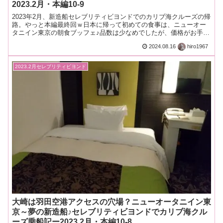
2023.2月・本編10-9
2023年2月、新造船セレブリティビヨンドでのカリブ海クルーズの帰
路。やっと本編最終回ｗ日本に帰って初めての食事は、ニューオー
タニイン東京の朝食ブッフェ♪品数は少なめでしたが、価格がお手頃
で味もまあ良し。
2024.08.16
hiro1967
2023.2月セレブリティビヨンド
大崎は羽田空港アクセスの穴場？ニューオータニイン東
京～夢の新造船♪セレブリティビヨンドでカリブ海クル
ーズ乗船記ー2023.2月・本編10-8