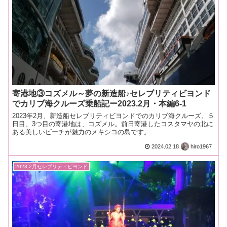
寄港地③コズメル～夢の新造船♪セレブリティビヨンド
でカリブ海クルーズ乗船記ー2023.2月・本編6-1
2023年2月、新造船セレブリティビヨンドでのカリブ海クルーズ。５
日目、3つ目の寄港地は、コズメル。前日寄港したコスタマヤの北に
ある美しいビーチが魅力のメキシコの島です。
2024.02.18
hiro1967
2023.2月セレブリティビヨンド