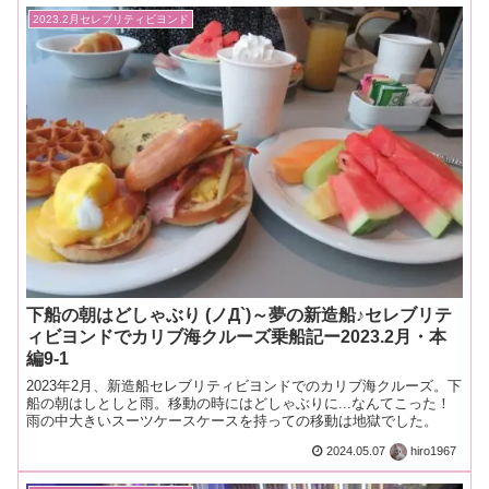
2023.2月セレブリティビヨンド
下船の朝はどしゃぶり (ノД`)～夢の新造船♪セレブリテ
ィビヨンドでカリブ海クルーズ乗船記ー2023.2月・本
編9-1
2023年2月、新造船セレブリティビヨンドでのカリブ海クルーズ。下
船の朝はしとしと雨。移動の時にはどしゃぶりに...なんてこった！
雨の中大きいスーツケースケースを持っての移動は地獄でした。
2024.05.07
hiro1967