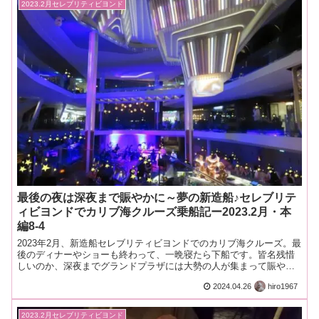
2023.2月セレブリティビヨンド
最後の夜は深夜まで賑やかに～夢の新造船♪セレブリテ
ィビヨンドでカリブ海クルーズ乗船記ー2023.2月・本
編8-4
2023年2月、新造船セレブリティビヨンドでのカリブ海クルーズ。最
後のディナーやショーも終わって、一晩寝たら下船です。皆名残惜
しいのか、深夜までグランドプラザには大勢の人が集まって賑やか
にしていました。
2024.04.26
hiro1967
2023.2月セレブリティビヨンド