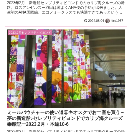
2023年2月、新造船セレブリティビヨンドでのカリブ海クルーズの帰
路。ロスアンゼルスー羽田は運よくANA便の予約が出来ました。人
生初のANA国際線、エコノミークラスでも快適すぎてあっという間
のフライトでした。
2024.08.04
hiro1967
2023.2月セレブリティビヨンド
ミールバウチャーの使い道②キオスクでお土産を買う～
夢の新造船♪セレブリティビヨンドでカリブ海クルーズ
乗船記ー2023.2月・本編10-6
2023年2月、新造船セレブリティビヨンドでのカリブ海クルーズの帰