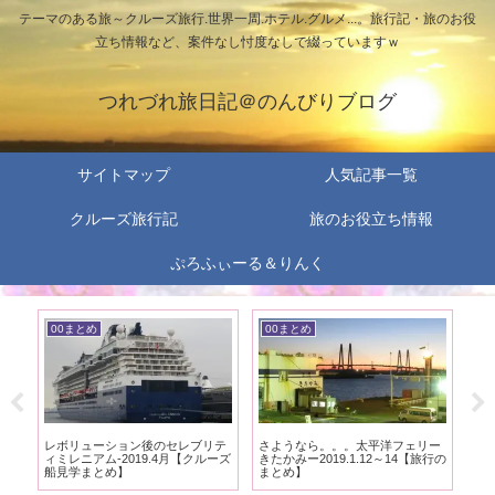
テーマのある旅～クルーズ旅行.世界一周.ホテル.グルメ...。旅行記・旅のお役
立ち情報など、案件なし忖度なしで綴っていますｗ
つれづれ旅日記＠のんびりブログ
サイトマップ
人気記事一覧
クルーズ旅行記
旅のお役立ち情報
ぷろふぃーる＆りんく
00まとめ
00まとめ
0
ー
娘と女子旅。シンガポールとクア
憧れのにっぽん丸で初クルーズ。
札
行の
ラルンプールー2016.3月【旅行の
娘の旅行記ー2018.8月【旅行のま
―2
まとめ】
とめ】