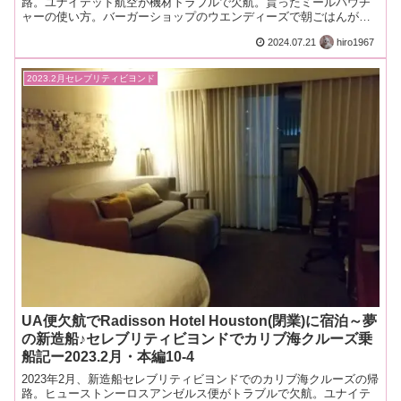
路。ユナイテッド航空が機材トラブルで欠航。貰ったミールバウチ
ャーの使い方。バーガーショップのウエンディーズで朝ごはんがお
得ですョ♪
2024.07.21
hiro1967
2023.2月セレブリティビヨンド
UA便欠航でRadisson Hotel Houston(閉業)に宿泊～夢
の新造船♪セレブリティビヨンドでカリブ海クルーズ乗
船記ー2023.2月・本編10-4
2023年2月、新造船セレブリティビヨンドでのカリブ海クルーズの帰
路。ヒューストンーロスアンゼルス便がトラブルで欠航。ユナイテ