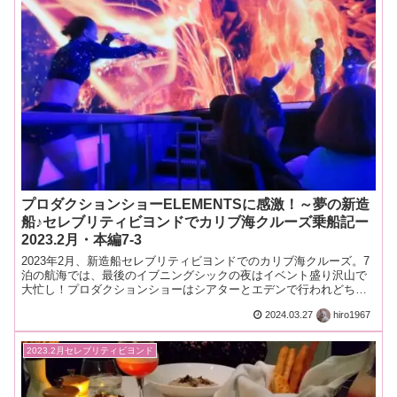
プロダクションショーELEMENTSに感激！～夢の新造
船♪セレブリティビヨンドでカリブ海クルーズ乗船記ー
2023.2月・本編7-3
2023年2月、新造船セレブリティビヨンドでのカリブ海クルーズ。7
泊の航海では、最後のイブニングシックの夜はイベント盛り沢山で
大忙し！プロダクションショーはシアターとエデンで行われどちら
も素晴らしいショーでした。
2024.03.27
hiro1967
2023.2月セレブリティビヨンド