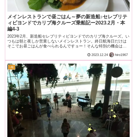
メインレストランで昼ごはん～夢の新造船♪セレブリテ
ィビヨンドでカリブ海クルーズ乗船記ー2023.2月・本
編4-3
2023年2月、新造船セレブリティビヨンドでのカリブ海クルーズ。い
つもは朝と夜しか営業しないメインレストラン。終日航海日だけは
そこでお昼ごはんが食べられるんですョー！そんな特別の機会は逃
すわけにはいかないんです。
2023.12.24
hiro1967
1船