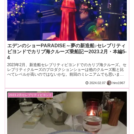
エデンのショーPARADISE～夢の新造船♪セレブリティ
ビヨンドでカリブ海クルーズ乗船記ー2023.2月・本編5-
4
2023年2月、新造船セレブリティビヨンドでのカリブ海クルーズ。セ
レブリティクルーズのプロダクションショーは他のクルーズ船と比
べてレベルが高いのではないかな。前回のミレニアムでも思いまし
たが、ビヨンドは更に凄かった！
2024.02.07
hiro1967
2023.2月セレブリティビヨンド