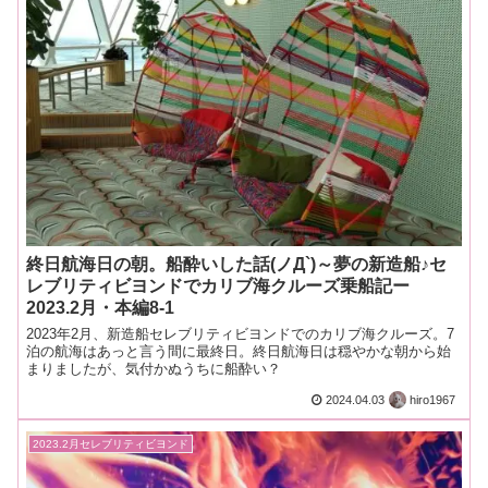
終日航海日の朝。船酔いした話(ノД`)～夢の新造船♪セ
レブリティビヨンドでカリブ海クルーズ乗船記ー
2023.2月・本編8-1
2023年2月、新造船セレブリティビヨンドでのカリブ海クルーズ。7
泊の航海はあっと言う間に最終日。終日航海日は穏やかな朝から始
まりましたが、気付かぬうちに船酔い？
2024.04.03
hiro1967
2023.2月セレブリティビヨンド