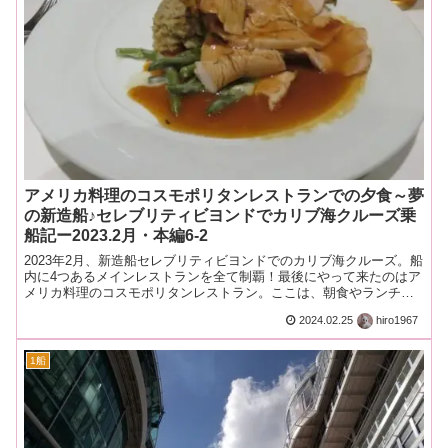
アメリカ料理のコスモポリタンレストランでの夕食～夢
の新造船♪セレブリティビヨンドでカリブ海クルーズ乗
船記ー2023.2月・本編6-2
2023年2月、新造船セレブリティビヨンドでのカリブ海クルーズ。船
内に4つあるメインレストランを全て制覇！最後にやって来たのはア
メリカ料理のコスモポリタンレストラン。ここは、朝食やランチで
もお馴染みのエッジクラスの主力レストランです。
2024.02.25
hiro1967
1船