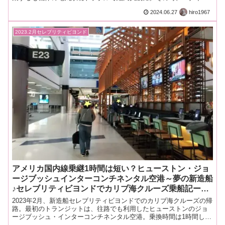
ッド航空の対応は？どんな補償があるの？
2024.06.27
hiro1967
2023.2月セレブリティビヨンド
アメリカ国内線乗継1時間は短い？ヒューストン・ジョ
ージブッシュインターコンチネンタル空港～夢の新造船
♪セレブリティビヨンドでカリブ海クルーズ乗船記ー
2023.2月・本編10-2
2023年2月、新造船セレブリティビヨンドでのカリブ海クルーズの帰
路。最初のトランジットは、往路でも利用したヒューストンのジョ
ージブッシュ・インターコンチネンタル空港。乗換時間は1時間しか
ありません！間に合ったのか？