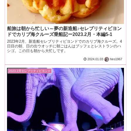
船旅は朝から忙しい～夢の新造船♪セレブリティビヨン
ドでカリブ海クルーズ乗船記ー2023.2月・本編5-1
2023年2月、新造船セレブリティビヨンドでのカリブ海クルーズ。4
日目の朝、日の出ウオッチに朝ごはんはブッフェとレストランのハ
シゴ。この日も朝から大忙しです。
2024.01.03
hiro1967
2023.2月セレブリティビヨンド