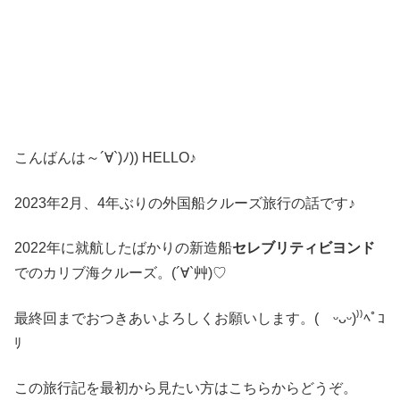
こんばんは～´∀`)ﾉ)) HELLO♪
2023年2月、4年ぶりの外国船クルーズ旅行の話です♪
2022年に就航したばかりの新造船
セレブリティビヨンド
でのカリブ海クルーズ。(´∀`艸)♡
最終回までおつきあいよろしくお願いします。( ᵕᴗᵕ)⁾⁾ﾍﾟｺ
ﾘ
この旅行記を最初から見たい方はこちらからどうぞ。