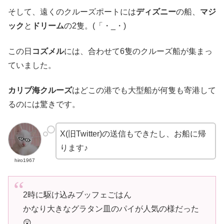
そして、遠くのクルーズポートには
ディズニー
の船、
マジ
ック
と
ドリーム
の2隻。(「・_・)
この日
コズメル
には、合わせて6隻のクルーズ船が集まっ
ていました。
カリブ海クルーズ
はどこの港でも大型船が何隻も寄港して
るのには驚きです。
X(旧Twitter)の送信もできたし、お船に帰
ります♪
hiro1967
2時に駆け込みブッフェごはん
かなり大きなグラタン皿のパイが人気の様だった
😲