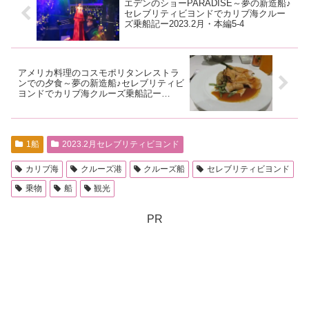
エデンのショーPARADISE～夢の新造船♪
セレブリティビヨンドでカリブ海クルー
ズ乗船記ー2023.2月・本編5-4
アメリカ料理のコスモポリタンレストラ
ンでの夕食～夢の新造船♪セレブリティビ
ヨンドでカリブ海クルーズ乗船記ー
2023.2月・本編6-2
1船
2023.2月セレブリティビヨンド
カリブ海
クルーズ港
クルーズ船
セレブリティビヨンド
乗物
船
観光
PR