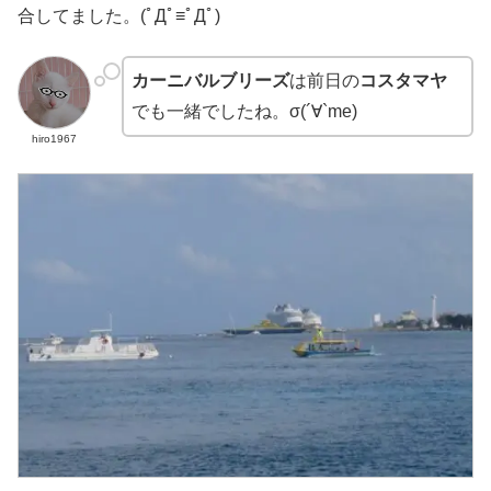
合してました。(ﾟДﾟ≡ﾟДﾟ)
カーニバルブリーズ
は前日の
コスタマヤ
でも一緒でしたね。σ(´∀`me)
hiro1967