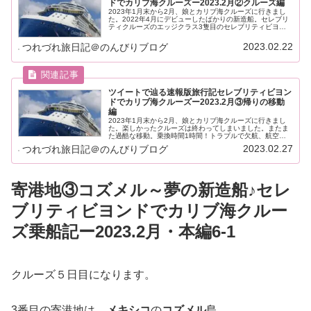
ドでカリブ海クルーズー2023.2月②クルーズ編
2023年1月末から2月、娘とカリブ海クルーズに行きまし
た。2022年4月にデビューしたばかりの新造船。セレブリ
ティクルーズのエッジクラス3隻目のセレブリティビヨン
ド。エッジ・エイペックスからアップグレードしたくつろ
ぎ空間を堪能♪
2023.02.22
つれづれ旅日記＠のんびりブログ
ツイートで辿る速報版旅行記セレブリティビヨン
ドでカリブ海クルーズー2023.2月③帰りの移動
編
2023年1月末から2月、娘とカリブ海クルーズに行きまし
た。楽しかったクルーズは終わってしまいました。またま
た過酷な移動。乗換時間1時間！トラブルで欠航、航空会
社の補償でホテルと食事券を貰う。ANAの国際線が快適だ
2023.02.27
つれづれ旅日記＠のんびりブログ
った話。
寄港地③コズメル～夢の新造船♪セレ
ブリティビヨンドでカリブ海クルー
ズ乗船記ー2023.2月・本編6-1
クルーズ５日目になります。
3番目の寄港地は、
メキシコ
の
コズメル
島。