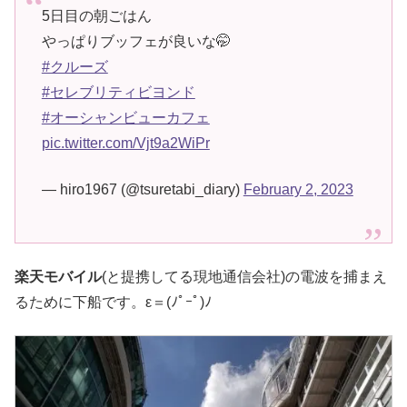
5日目の朝ごはん
やっぱりブッフェが良いな🤭
#クルーズ
#セレブリティビヨンド
#オーシャンビューカフェ
pic.twitter.com/Vjt9a2WiPr
— hiro1967 (@tsuretabi_diary)
February 2, 2023
楽天モバイル
(と提携してる現地通信会社)の電波を捕まえ
るために下船です。ε＝(ﾉﾟｰﾟ)ﾉ