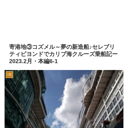
寄港地③コズメル～夢の新造船♪セレブリ
ティビヨンドでカリブ海クルーズ乗船記ー
2023.2月・本編6-1
1船