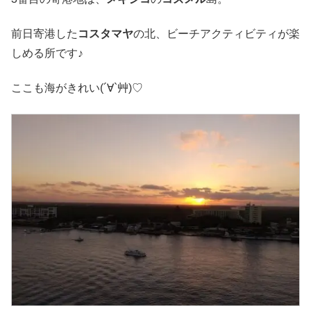
前日寄港した
コスタマヤ
の北、ビーチアクティビティが楽
しめる所です♪
ここも海がきれい(´∀`艸)♡