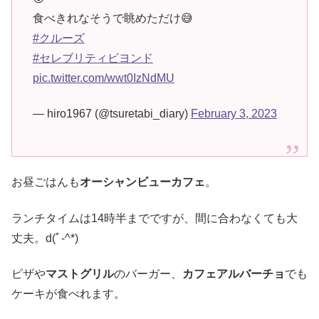
食べきれなそうで眺めただけ😅
#クルーズ
#セレブリティビヨンド
pic.twitter.com/wwt0IzNdMU
— hiro1967 (@tsuretabi_diary)
February 3, 2023
お昼ごはんも
オーシャンビューカフェ
。
ランチタイムは14時半までですが、間に合わなくても大
丈夫。d(ﾟ-^*)
ピザや
マストグリル
のバーガー、
カフェアルバーチョ
でも
ケーキが食べれます。