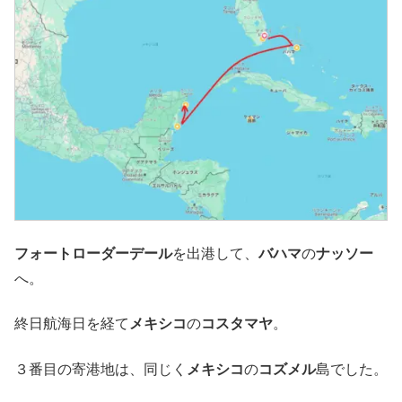
フォートローダーデール
を出港して、
バハマ
の
ナッソー
へ。
終日航海日を経て
メキシコ
の
コスタマヤ
。
３番目の寄港地は、同じく
メキシコ
の
コズメル
島でした。