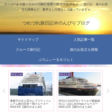
テーマのある旅～クルーズ旅行.世界一周.ホテル.グルメ...。旅行記・旅のお役
立ち情報など、案件なし忖度なしで綴っていますｗ
つれづれ旅日記＠のんびりブログ
サイトマップ
人気記事一覧
クルーズ旅行記
旅のお役立ち情報
ぷろふぃーる＆りんく
00まとめ
00まとめ
0
ホ
車椅子の父と②セレブリティミレ
半分だけGOTOトラベルで家族旅
車
まと
ニアム秋の日本一周クルーズー
行♪にっぽん丸X’masクルーズー
行旅
2019.9月【旅行のまとめ】
2020.12月【旅行のまとめ】
と