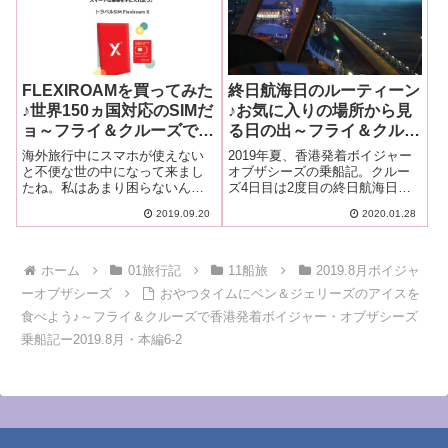
FLEXIROAMを買ってみた
終日航海日のルーティーン
♪世界150ヵ国対応のSIMだ
♪お気に入りの場所から見
ョ～フライ＆クルーズで香
る日の出～フライ＆クルー
港発着ボイジャー・オブザ
ズで香港発着ボイジャー・
海外旅行中にスマホが使えない
2019年夏、香港発着ボイジャー
シーズ乗船記ー2019.8月・
オブザシーズ乗船記ー
と不便な世の中になって来まし
オブザシーズの乗船記。クルー
たね。私はあまり困らないんだ
ズ4日目は2度目の終日航海日で
準備編⑤
2019.8月・本編6-1
けど...。ローカルプランを購入
す。もはや日課となった日出
2019.09.20
2020.01.28
すると、香港でスマホが使える
は、お気に入りの展望ラウンジ
FLEXIROAMと言うSIMを買って
Viking Crown Loungeから眺めま
みました。
す。他に誰もいないのでだんだ
ん明るくなる空をボーっと眺め
ホーム
01旅行記
11船旅
2019.8月ボイジャ
るのは至福の時間。その後も午
ーオブザシーズ
おやつタイムにベン＆ジェリーズのアイスを
前中はいつものルーティーン
で...。
食べよう♪～フライ＆クルーズで香港発着ボイジャー・オブザシーズ
乗船記ー2019.8月・本編6-2