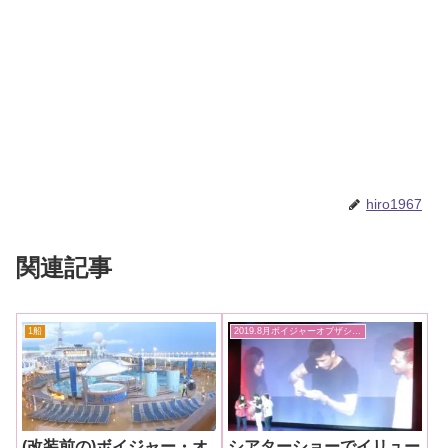
hiro1967
関連記事
1船
2019.8月ボイジャーオブザシーズ
(改装前の)ボイジャー・オ
シアターショーでイリュー