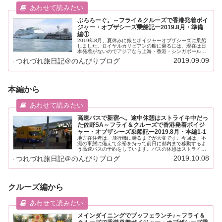
ぷろろーぐ。～フライ＆クルーズで香港発着ボイ
ジャー・オブザシーズ乗船記ー2019.8月・準備
編①
2019年8月、夏休みに娘とボイジャーオブザシーズに乗船
しました。ロイヤルカリビアンの船に乗るには、現在は日
本発着がないのでアジアなら上海・香港・シンガポールの
いずれかへ、飛んで行かなければなりません。ある日、サ
2019.09.09
つれづれ旅日記＠のんびりブログ
イトでお得情報を見つけて...(´∀｀*)ｳﾌﾌ
本編から
高速バスで新宿へ。途中休憩はストライキ中だっ
た佐野SA～フライ＆クルーズで香港発着ボイジ
ャー・オブザシーズ乗船記ー2019.8月・本編1-1
地方在住者は、飛行機に乗るまでが大変です。今回は、不
測の事態に備えて余裕を持って前日に都内まで移動するよ
う高速バスの予約をしています。バスの休憩はストライキ
で一躍有名になった佐野サービスエリア。
2019.10.08
つれづれ旅日記＠のんびりブログ
クルーズ編から
メインダイニングでブッフェランチ♪～フライ＆