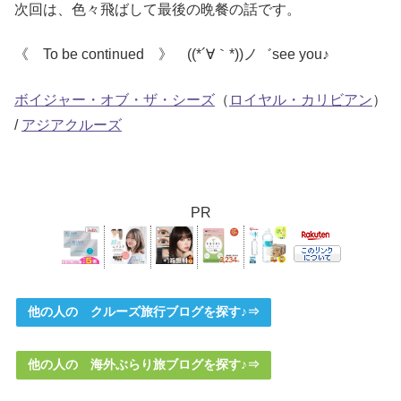
次回は、色々飛ばして最後の晩餐の話です。
《 To be continued 》 ((*´∀｀*))ノ゛see you♪
ボイジャー・オブ・ザ・シーズ
（
ロイヤル・カリビアン
）
/
アジアクルーズ
PR
他の人の クルーズ旅行ブログを探す♪⇒
他の人の 海外ぶらり旅ブログを探す♪⇒