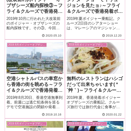
ブザシーズ船内探検③～フ
ジョンを見たョ♪～フライ
ライ＆クルーズで香港発着
＆クルーズで香港発着ボイ
ボイジャー・オブザシーズ
ジャー・オブザシーズ乗船
2019年10月に行われた大改装前
2019年夏ボイジャー乗船記。ク
乗船記ー2019.8月・番外編
記ー2019.8月・本編4-8
のボイジャー・オブザシーズの
ルーズ2日目のシアターショー
船内探検です。その③。今回
は、マレーシアのマジシャン、
3
は、デッキ11Fの施設を紹介しま
Ｚlwin Chew(ズルウィン・チュ
2020.05.10
2019.12.20
す。
ー)のマジック＆イリュージョン
のショーでした。会場から選ば
2019.8月ボイジャーオブザシーズ
2019.8月ボイジャーオブザシーズ
れたお客さんが宙に浮いたり...
大盛り上がり♪ おぉ(ﾟﾛﾟ屮)屮
空港シャトルバスの車窓か
無料のレストランはハシゴ
ら香港の街を眺める～フラ
だって出来ちゃいます( *
イ＆クルーズで香港発着ボ
´艸｀)～フライ＆クルーズ
イジャー・オブザシーズ乗
で香港発着ボイジャー・オ
2019年8月20日、香港空港無事到
2019年夏、香港発着ボイジャー
船記ー2019.8月・本編2-3
ブザシーズ乗船記ー2019.8
着。前週には逃亡犯条例を巡る
オブザシーズの乗船記。クルー
デモで空港施設の閉鎖や発着便
ズ旅行では旅行代金に食事が含
月・本編5-7
の欠航などありました。その時
まれているので、ブッフェやメ
2019.10.16
2020.01.22
の様子や、警察との衝突は衝撃
インダイニングなど無料のレス
的でした。再開から空港への立
トランをハシゴしたって良いん
2019.8月ボイジャーオブザシーズ
2019.8月ボイジャーオブザシーズ
入りが制限されましたが...実
です♪そんな贅沢体験をご紹介し
際、香港空港はどうなの？
ます。