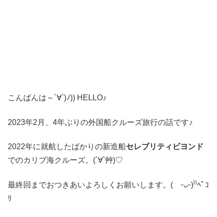
こんばんは～´∀`)ﾉ)) HELLO♪
2023年2月、4年ぶりの外国船クルーズ旅行の話です♪
2022年に就航したばかりの新造船
セレブリティビヨンド
でのカリブ海クルーズ。(´∀`艸)♡
最終回までおつきあいよろしくお願いします。( ᵕᴗᵕ)⁾⁾ﾍﾟｺ
ﾘ