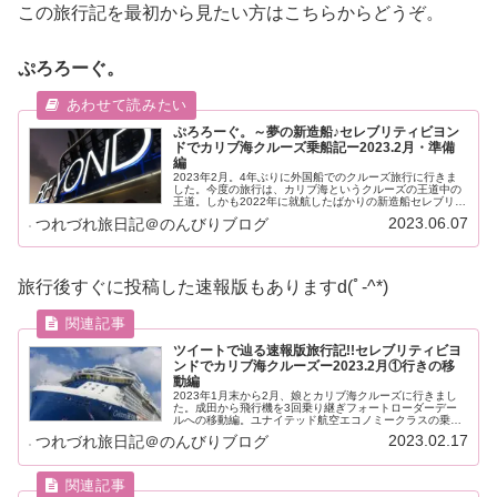
この旅行記を最初から見たい方はこちらからどうぞ。
ぷろろーぐ。
ぷろろーぐ。～夢の新造船♪セレブリティビヨン
ドでカリブ海クルーズ乗船記ー2023.2月・準備
編
2023年2月。4年ぶりに外国船でのクルーズ旅行に行きま
した。今度の旅行は、カリブ海というクルーズの王道中の
王道。しかも2022年に就航したばかりの新造船セレブリテ
ィビヨンドに乗船します。長かったクルーズに行けるまで
2023.06.07
つれづれ旅日記＠のんびりブログ
の道のりと予約のあれこれ。
旅行後すぐに投稿した速報版もありますd(ﾟ-^*)
ツイートで辿る速報版旅行記!!セレブリティビヨ
ンドでカリブ海クルーズー2023.2月①行きの移
動編
2023年1月末から2月、娘とカリブ海クルーズに行きまし
た。成田から飛行機を3回乗り継ぎフォートローダーデー
ルへの移動編。ユナイテッド航空エコノミークラスの乗り
心地は？ヒューストン、ニューヨーク、空港やトランジッ
2023.02.17
つれづれ旅日記＠のんびりブログ
トの話です。