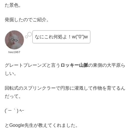
た景色。
発掘したのでご紹介。
なにこれ何処よ！w(°0°)w
hiro1967
グレートプレーンズと言う
ロッキー山脈
の東側の大平原ら
しい。
回転式のスプリンクラーで円形に灌漑して作物を育てるん
だって。
(´－｀) ﾍｰ
とGoogle先生が教えてくれました。