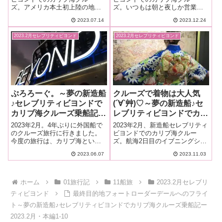
ズ。アメリカ本土初上陸の地
ズ。いつもは朝と夜しか営業し
ヨンドでカリブ海クルーズ
は、テキサスのヒューストン。
ないメインレストラン。終日航
乗船記ー2023.2月・本編1-
2023.07.14
2023.12.24
アメリカの入国審査初体験。荷
海日だけはそこでお昼ごはんが
7
物を預けなおして空港探検。ヒ
食べられるんですョー！そんな
2023.2月セレブリティビヨンド
2023.2月セレブリティビヨンド
ューストンには2つ空港あるって
特別の機会は逃すわけにはいか
初めて知ったわ！
ないんです。
ぷろろーぐ。～夢の新造船
クルーズで着物は大人気
♪セレブリティビヨンドで
(´∀`艸)♡～夢の新造船♪セ
カリブ海クルーズ乗船記ー
レブリティビヨンドでカリ
2023.2月・準備編
ブ海クルーズ乗船記ー
2023年2月。4年ぶりに外国船で
2023年2月、新造船セレブリティ
2023.2月・本編3-3
のクルーズ旅行に行きました。
ビヨンドでのカリブ海クルー
今度の旅行は、カリブ海という
ズ。航海2日目のイブニングシッ
クルーズの王道中の王道。しか
クの夜、今年成人式だった娘の
2023.06.07
2023.11.03
も2022年に就航したばかりの新
トマトちゃんに振袖を着せまし
造船セレブリティビヨンドに乗
た。カリブ海クルーズで着物は
船します。長かったクルーズに
珍しく大人気でした。
行けるまでの道のりと予約のあ
ホーム
01旅行記
11船旅
2023.2月セレブリ
れこれ。
ティビヨンド
最終目的地フォートローダーデールへのフライ
ト～夢の新造船♪セレブリティビヨンドでカリブ海クルーズ乗船記ー
2023.2月・本編1-10