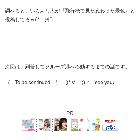
調べると、いろんな人が『飛行機で見た変わった景色』と
投稿してるｗ( *｀艸´)
次回は、到着してクルーズ港へ移動するまでの話です。
《 To be continued 》 ((*´∀｀*))ノ゛see you♪
PR