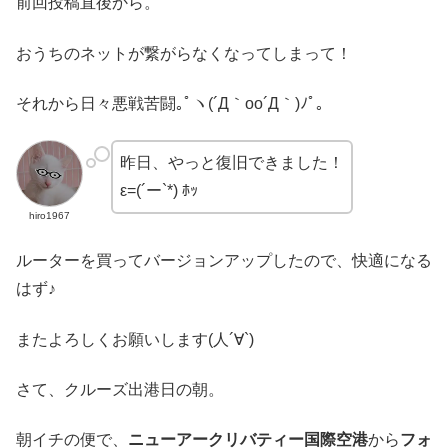
前回投稿直後から。
おうちのネットが繋がらなくなってしまって！
それから日々悪戦苦闘｡ﾟヽ(´Д｀oo´Д｀)ﾉﾟ｡
昨日、やっと復旧できました！
ε=(´ー`*) ﾎｯ
hiro1967
ルーターを買ってバージョンアップしたので、快適になる
はず♪
またよろしくお願いします(人´∀`)
さて、クルーズ出港日の朝。
朝イチの便で、
ニューアークリバティー国際空港
から
フォ