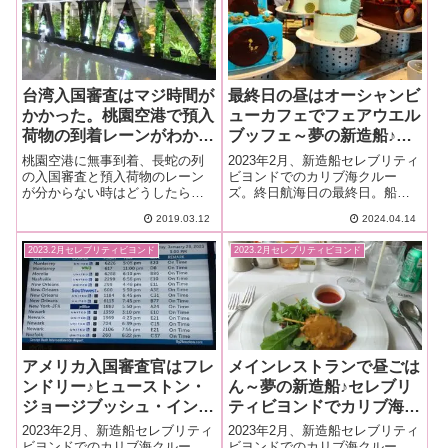
台湾入国審査はマジ時間が
最終日の昼はオーシャンビ
かかった。桃園空港で預入
ューカフェでフェアウエル
荷物の到着レーンがわから
ブッフェ～夢の新造船♪セ
ない時は？～台湾女子旅＆
レブリティビヨンドでカリ
桃園空港に無事到着、長蛇の列
2023年2月、新造船セレブリティ
ダイヤモンドプリンセスで
ブ海クルーズ乗船記ー
の入国審査と預入荷物のレーン
ビヨンドでのカリブ海クルー
が分からない時はどうしたら良
ズ。終日航海日の最終日。船内
初クルーズー2018.12月・
2023.2月・本編8-2
いの？桃園空港到着から一般エ
新聞などで大々的に宣伝してな
本編1-3
2019.03.12
2024.04.14
リアに出るまで。
いんですが、オーシャンビュー
カフェではお別れのランチブッ
2023.2月セレブリティビヨンド
2023.2月セレブリティビヨンド
フェが開催されました。色とり
どりの巨大ケーキにテンション
上がりっぱなしｗ
アメリカ入国審査官はフレ
メインレストランで昼ごは
ンドリー♪ヒューストン・
ん～夢の新造船♪セレブリ
ジョージブッシュ・インタ
ティビヨンドでカリブ海ク
ーコンチネンタル空港～夢
ルーズ乗船記ー2023.2月・
2023年2月、新造船セレブリティ
2023年2月、新造船セレブリティ
の新造船♪セレブリティビ
本編4-3
ビヨンドでのカリブ海クルー
ビヨンドでのカリブ海クルー