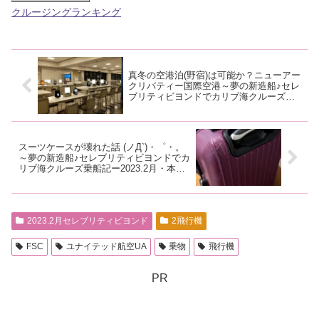
クルージングランキング
真冬の空港泊(野宿)は可能か？ニューアー
クリバティー国際空港～夢の新造船♪セレ
ブリティビヨンドでカリブ海クルーズ乗
船記ー2023.2月・本編1-9
スーツケースが壊れた話 (ノД`)・゜・。
～夢の新造船♪セレブリティビヨンドでカ
リブ海クルーズ乗船記ー2023.2月・本編
1-11
2023.2月セレブリティビヨンド
2飛行機
FSC
ユナイテッド航空UA
乗物
飛行機
PR