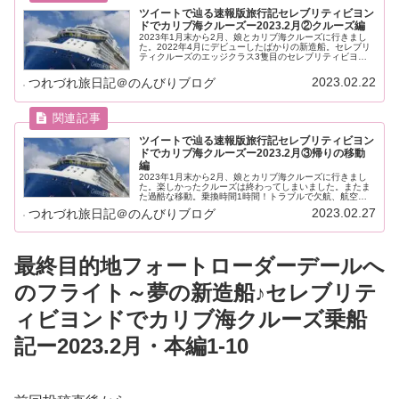
ツイートで辿る速報版旅行記セレブリティビヨン
ドでカリブ海クルーズー2023.2月②クルーズ編
2023年1月末から2月、娘とカリブ海クルーズに行きまし
た。2022年4月にデビューしたばかりの新造船。セレブリ
ティクルーズのエッジクラス3隻目のセレブリティビヨン
ド。エッジ・エイペックスからアップグレードしたくつろ
ぎ空間を堪能♪
2023.02.22
つれづれ旅日記＠のんびりブログ
ツイートで辿る速報版旅行記セレブリティビヨン
ドでカリブ海クルーズー2023.2月③帰りの移動
編
2023年1月末から2月、娘とカリブ海クルーズに行きまし
た。楽しかったクルーズは終わってしまいました。またま
た過酷な移動。乗換時間1時間！トラブルで欠航、航空会
社の補償でホテルと食事券を貰う。ANAの国際線が快適だ
2023.02.27
つれづれ旅日記＠のんびりブログ
った話。
最終目的地フォートローダーデールへ
のフライト～夢の新造船♪セレブリテ
ィビヨンドでカリブ海クルーズ乗船
記ー2023.2月・本編1-10