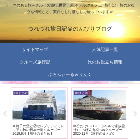
テーマのある旅～クルーズ旅行.世界一周.ホテル.グルメ...。旅行記・旅のお役
立ち情報など、案件なし忖度なしで綴っていますｗ
つれづれ旅日記＠のんびりブログ
サイトマップ
人気記事一覧
クルーズ旅行記
旅のお役立ち情報
ぷろふぃーる＆りんく
00まとめ
00まとめ
0
ホ
車椅子の父と②セレブリティミレ
半分だけGOTOトラベルで家族旅
車
まと
ニアム秋の日本一周クルーズー
行♪にっぽん丸X’masクルーズー
行旅
2019.9月【旅行のまとめ】
2020.12月【旅行のまとめ】
と